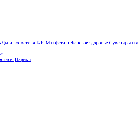
АДы и косметика
БДСМ и фетиш
Женское здоровье
Сувениры и 
ье
эстисы
Парики