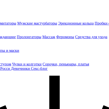
митаторы
Мужские мастурбаторы
Эрекционные кольца
Пробки 
уждающие
Пролонгаторы
Массаж
Феромоны
Средства для ухода
пы и маски
ступом
Чулки и колготки
Сорочки, пеньюары, платья
 Росси
Девичники
Секс-блог