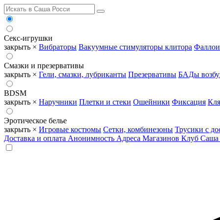
Секс-игрушки
закрыть ×
Вибраторы
Вакуумные стимуляторы клитора
Фаллои
Смазки и презервативы
закрыть ×
Гели, смазки, лубриканты
Презервативы
БАДы возб
BDSM
закрыть ×
Наручники
Плетки и стеки
Ошейники
Фиксация
Кля
Эротическое белье
закрыть ×
Игровые костюмы
Сетки, комбинезоны
Трусики с до
Доставка и оплата
Анонимность
Адреса Магазинов
Клуб Саша