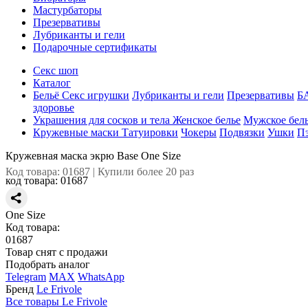
Мастурбаторы
Презервативы
Лубриканты и гели
Подарочные сертификаты
Секс шоп
Каталог
Бельё
Секс игрушки
Лубриканты и гели
Презервативы
Б
здоровье
Украшения для сосков и тела
Женское белье
Мужское бел
Кружевные маски
Татуировки
Чокеры
Подвязки
Ушки
П
Кружевная маска экрю Base One Size
Код товара: 01687 | Купили более 20 раз
код товара:
01687
One Size
Код товара:
01687
Товар снят с продажи
Подобрать аналог
Telegram
MAX
WhatsApp
Бренд
Le Frivole
Все товары Le Frivole