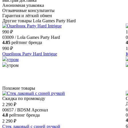
Быстрая доставка
Анонимная упаковка
Отзывчивые консультанты
Гарантия и лёгкий обмен
Другие товары Lola Games Party Hard
990 ₽
1
03009 / Lola Games Party Hard
0
4.85
рейтинг бренда
4
990 ₽
1
Ошейник Party Hard Intrigue
К
утром
утром
Похожие товары
Скидка по промокоду
С
Д
2 290 ₽
6
00657 / BDSM Арсенал
4.8
рейтинг бренда
0
4
2 290 ₽
6
Стек лаковый с синей ручкой