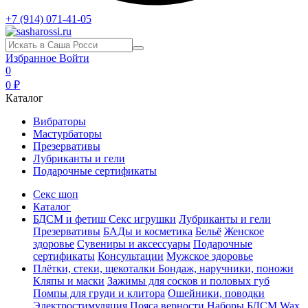
+7 (914) 071-41-05
Избранное
Войти
0
0 ₽
Каталог
Вибраторы
Мастурбаторы
Презервативы
Лубриканты и гели
Подарочные сертификаты
Секс шоп
Каталог
БДСМ и фетиш
Секс игрушки
Лубриканты и гели
Презервативы
БАДы и косметика
Бельё
Женское
здоровье
Сувениры и аксессуары
Подарочные
сертификаты
Консультации
Мужское здоровье
Плётки, стеки, щекоталки
Бондаж, наручники, поножи
Кляпы и маски
Зажимы для сосков и половых губ
Помпы для груди и клитора
Ошейники, поводки
Электростимуляция
Пояса верности
Наборы БДСМ
Wax