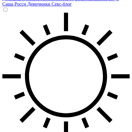
Саша Росси
Девичники
Секс-блог