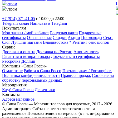
П
утром
утром
+7 (914) 071-41-05
c 10:00 до 22:00
Telegram канал
Написать в Telegram
Покупателям
Мои заказы / мой кабинет
Бонусная карта
Подарочные
сертификаты
Отзывы о нас
Скидки
Акции
Промокоды
Секс-
блог
Лучший магазин Владивостока *
Рейтинг секс шопов
Сервис
Доставка и оплата
Доставка по России
Анонимность
Гарантия и возврат товара
Документы и сертификаты
Рассрочка Долями
Компания «Саша Росси»
О магазине
Работа в Саша Росси
Поставщикам / For suppliers
Политика конфиденциальности
Правила продаж
Согласие на
обработку персональных данных
Мероприятия
Клуб Саша Росси
Девичники
Контакты
Адреса магазинов
© Саша Росси — Магазин товаров для взрослых, 2017 - 2026.
Администрация Сайта не несет ответственности за
размещаемые Пользователями материалы (в т.ч. информацию