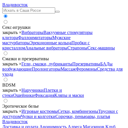
Владивосток
Секс-игрушки
закрыть ×
Вибраторы
Вакуумные стимуляторы
клитора
Фаллоимитаторы
Мужские
мастурбаторы
Эрекционные кольца
Пробки с
кристаллом
Анальные вибраторы
Страпоны
Секс-машины
Смазки и презервативы
закрыть ×
Гели, смазки, лубриканты
Презервативы
БАДы
возбуждающие
Пролонгаторы
Массаж
Феромоны
Средства для
ухода
BDSM
закрыть ×
Наручники
Плетки и
стеки
Ошейники
Фиксация
Кляпы и маски
Эротическое белье
закрыть ×
Игровые костюмы
Сетки, комбинезоны
Трусики с
доступом
Чулки и колготки
Сорочки, пеньюары, платья
Владивосток
Доставка и оплата
Анонимность
Адреса Магазинов
Клуб