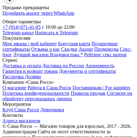
Продажи прекращены
Подобрать аналог через
WhatsApp
Общие параметры
+7 (914) 071-41-05
c 10:00 до 22:00
Telegram канал
Написать в Telegram
Покупателям
Мои заказы / мой кабинет
Бонусная карта
Подарочные
сертификаты
Отзывы о нас
Скидки
Акции
Промокоды
Секс-
блог
Лучший магазин Владивостока *
Рейтинг секс шопов
Сервис
Доставка и оплата
Доставка по России
Анонимность
Гарантия и возврат товара
Документы и сертификаты
Рассрочка Долями
Компания «Саша Росси»
О магазине
Работа в Саша Росси
Поставщикам / For suppliers
Политика конфиденциальности
Правила продаж
Согласие на
обработку персональных данных
Мероприятия
Клуб Саша Росси
Девичники
Контакты
Адреса магазинов
© Саша Росси — Магазин товаров для взрослых, 2017 - 2026.
Администрация Сайта не несет ответственности за