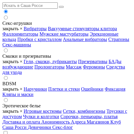
Секс-игрушки
закрыть ×
Вибраторы
Вакуумные стимуляторы клитора
Фаллоимитаторы
Мужские мастурбаторы
Эрекционные
кольца
Пробки с кристаллом
Анальные вибраторы
Страпоны
Секс-машины
Смазки и презервативы
закрыть ×
Гели, смазки, лубриканты
Презервативы
БАДы
возбуждающие
Пролонгаторы
Массаж
Феромоны
Средства
для ухода
BDSM
закрыть ×
Наручники
Плетки и стеки
Ошейники
Фиксация
Кляпы и маски
Эротическое белье
закрыть ×
Игровые костюмы
Сетки, комбинезоны
Трусики с
доступом
Чулки и колготки
Сорочки, пеньюары, платья
Доставка и оплата
Анонимность
Адреса Магазинов
Клуб
Саша Росси
Девичники
Секс-блог