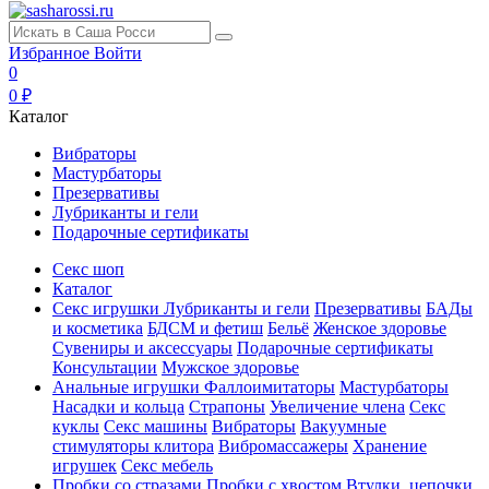
Избранное
Войти
0
0 ₽
Каталог
Вибраторы
Мастурбаторы
Презервативы
Лубриканты и гели
Подарочные сертификаты
Секс шоп
Каталог
Секс игрушки
Лубриканты и гели
Презервативы
БАДы
и косметика
БДСМ и фетиш
Бельё
Женское здоровье
Сувениры и аксессуары
Подарочные сертификаты
Консультации
Мужское здоровье
Анальные игрушки
Фаллоимитаторы
Мастурбаторы
Насадки и кольца
Страпоны
Увеличение члена
Секс
куклы
Секс машины
Вибраторы
Вакуумные
стимуляторы клитора
Вибромассажеры
Хранение
игрушек
Секс мебель
Пробки со стразами
Пробки с хвостом
Втулки, цепочки