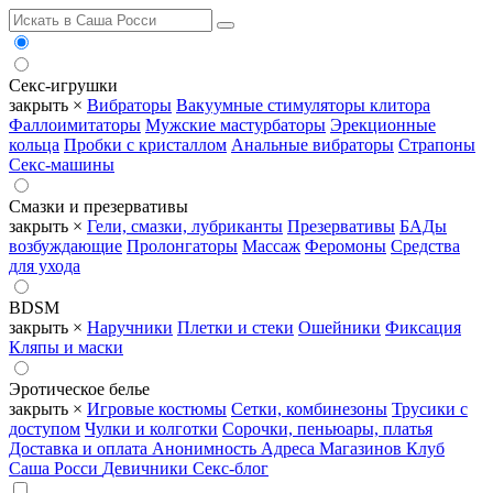
Секс-игрушки
закрыть ×
Вибраторы
Вакуумные стимуляторы клитора
Фаллоимитаторы
Мужские мастурбаторы
Эрекционные
кольца
Пробки с кристаллом
Анальные вибраторы
Страпоны
Секс-машины
Смазки и презервативы
закрыть ×
Гели, смазки, лубриканты
Презервативы
БАДы
возбуждающие
Пролонгаторы
Массаж
Феромоны
Средства
для ухода
BDSM
закрыть ×
Наручники
Плетки и стеки
Ошейники
Фиксация
Кляпы и маски
Эротическое белье
закрыть ×
Игровые костюмы
Сетки, комбинезоны
Трусики с
доступом
Чулки и колготки
Сорочки, пеньюары, платья
Доставка и оплата
Анонимность
Адреса Магазинов
Клуб
Саша Росси
Девичники
Секс-блог