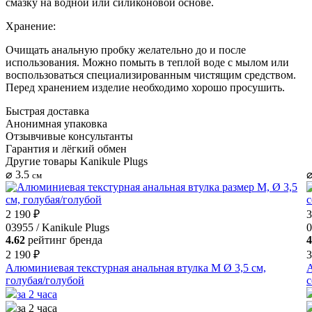
смазку на водной или силиконовой основе.
Хранение:
Очищать анальную пробку желательно до и после
использования. Можно помыть в теплой воде с мылом или
воспользоваться специализированным чистящим средством.
Перед хранением изделие необходимо хорошо просушить.
Быстрая доставка
Анонимная упаковка
Отзывчивые консультанты
Гарантия и лёгкий обмен
Другие товары Kanikule Plugs
⌀ 3.5
⌀
см
2 190 ₽
3
03955 / Kanikule Plugs
0
4.62
рейтинг бренда
4
2 190 ₽
3
Алюминиевая текстурная анальная втулка M Ø 3,5 см,
А
голубая/голубой
с
за 2 часа
за 2 часа