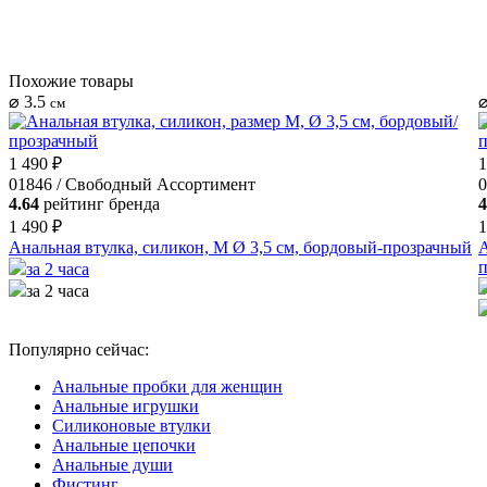
Похожие товары
⌀ 3.5
⌀
см
1 490 ₽
1
01846 / Свободный Ассортимент
0
4.64
рейтинг бренда
4
1 490 ₽
1
Анальная втулка, силикон, M Ø 3,5 см, бордовый-прозрачный
А
за 2 часа
за 2 часа
Популярно сейчас:
Анальные пробки для женщин
Анальные игрушки
Силиконовые втулки
Анальные цепочки
Анальные души
Фистинг