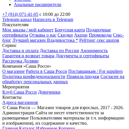
Анальные расширители
+7 (914) 071-41-05
c 10:00 до 22:00
Telegram канал
Написать в Telegram
Покупателям
Мои заказы / мой кабинет
Бонусная карта
Подарочные
сертификаты
Отзывы о нас
Скидки
Акции
Промокоды
Секс-
блог
Лучший магазин Владивостока *
Рейтинг секс шопов
Сервис
Доставка и оплата
Доставка по России
Анонимность
Гарантия и возврат товара
Документы и сертификаты
Рассрочка Долями
Компания «Саша Росси»
О магазине
Работа в Саша Росси
Поставщикам / For suppliers
Политика конфиденциальности
Правила продаж
Согласие на
обработку персональных данных
Мероприятия
Клуб Саша Росси
Девичники
Контакты
Адреса магазинов
© Саша Росси — Магазин товаров для взрослых, 2017 - 2026.
Администрация Сайта не несет ответственности за
размещаемые Пользователями материалы (в т.ч. информацию
и изображения), их содержание и качество.
Главная
Каталог
Избранное
Корзина