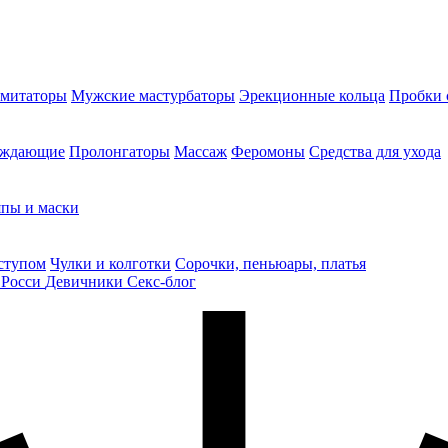
митаторы
Мужские мастурбаторы
Эрекционные кольца
Пробки 
уждающие
Пролонгаторы
Массаж
Феромоны
Средства для ухода
пы и маски
ступом
Чулки и колготки
Сорочки, пеньюары, платья
 Росси
Девичники
Секс-блог