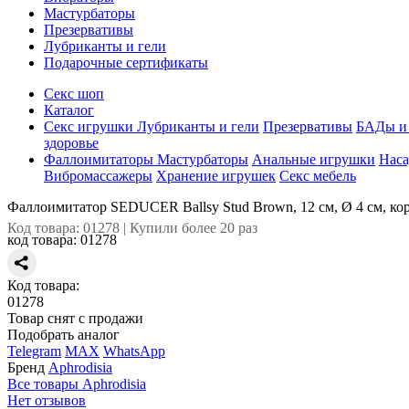
Мастурбаторы
Презервативы
Лубриканты и гели
Подарочные сертификаты
Секс шоп
Каталог
Секс игрушки
Лубриканты и гели
Презервативы
БАДы и 
здоровье
Фаллоимитаторы
Мастурбаторы
Анальные игрушки
Наса
Вибромассажеры
Хранение игрушек
Секс мебель
Фаллоимитатор SEDUCER Ballsy Stud Brown, 12 см, Ø 4 см, к
Код товара: 01278 | Купили более 20 раз
код товара:
01278
Код товара:
01278
Товар снят с продажи
Подобрать аналог
Telegram
MAX
WhatsApp
Бренд
Aphrodisia
Все товары Aphrodisia
Нет отзывов