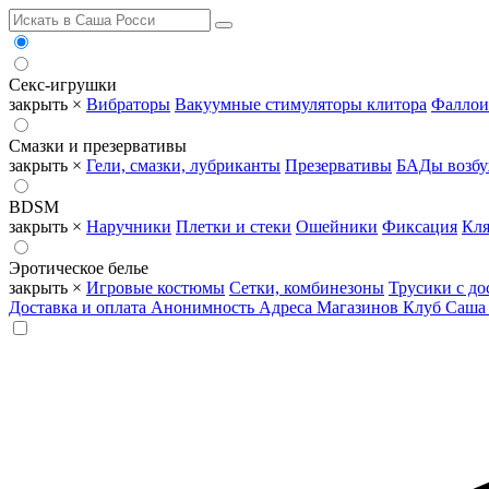
Секс-игрушки
закрыть ×
Вибраторы
Вакуумные стимуляторы клитора
Фаллои
Смазки и презервативы
закрыть ×
Гели, смазки, лубриканты
Презервативы
БАДы возб
BDSM
закрыть ×
Наручники
Плетки и стеки
Ошейники
Фиксация
Кля
Эротическое белье
закрыть ×
Игровые костюмы
Сетки, комбинезоны
Трусики с до
Доставка и оплата
Анонимность
Адреса Магазинов
Клуб Саша