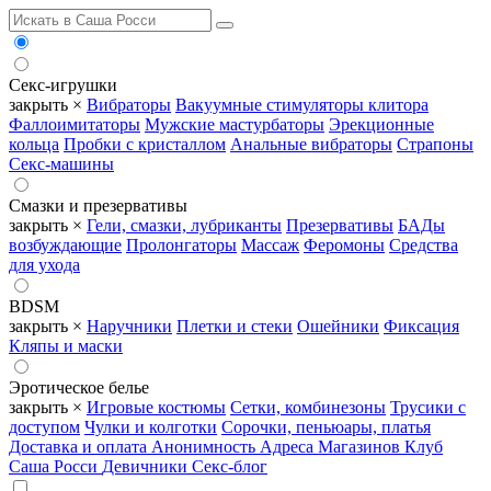
Секс-игрушки
закрыть ×
Вибраторы
Вакуумные стимуляторы клитора
Фаллоимитаторы
Мужские мастурбаторы
Эрекционные
кольца
Пробки с кристаллом
Анальные вибраторы
Страпоны
Секс-машины
Смазки и презервативы
закрыть ×
Гели, смазки, лубриканты
Презервативы
БАДы
возбуждающие
Пролонгаторы
Массаж
Феромоны
Средства
для ухода
BDSM
закрыть ×
Наручники
Плетки и стеки
Ошейники
Фиксация
Кляпы и маски
Эротическое белье
закрыть ×
Игровые костюмы
Сетки, комбинезоны
Трусики с
доступом
Чулки и колготки
Сорочки, пеньюары, платья
Доставка и оплата
Анонимность
Адреса Магазинов
Клуб
Саша Росси
Девичники
Секс-блог