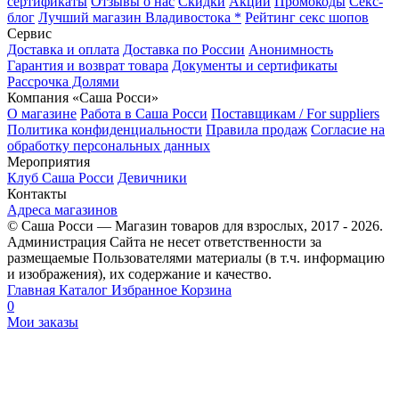
сертификаты
Отзывы о нас
Скидки
Акции
Промокоды
Секс-
блог
Лучший магазин Владивостока *
Рейтинг секс шопов
Сервис
Доставка и оплата
Доставка по России
Анонимность
Гарантия и возврат товара
Документы и сертификаты
Рассрочка Долями
Компания «Саша Росси»
О магазине
Работа в Саша Росси
Поставщикам / For suppliers
Политика конфиденциальности
Правила продаж
Согласие на
обработку персональных данных
Мероприятия
Клуб Саша Росси
Девичники
Контакты
Адреса магазинов
© Саша Росси — Магазин товаров для взрослых, 2017 - 2026.
Администрация Сайта не несет ответственности за
размещаемые Пользователями материалы (в т.ч. информацию
и изображения), их содержание и качество.
Главная
Каталог
Избранное
Корзина
0
Мои заказы