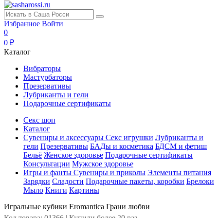
Избранное
Войти
0
0 ₽
Каталог
Вибраторы
Мастурбаторы
Презервативы
Лубриканты и гели
Подарочные сертификаты
Секс шоп
Каталог
Сувениры и аксессуары
Секс игрушки
Лубриканты и
гели
Презервативы
БАДы и косметика
БДСМ и фетиш
Бельё
Женское здоровье
Подарочные сертификаты
Консультации
Мужское здоровье
Игры и фанты
Сувениры и приколы
Элементы питания
Зарядки
Сладости
Подарочные пакеты, коробки
Брелоки
Мыло
Книги
Картины
Игральные кубики Eromantica Грани любви
Код товара: 01366 | Купили более 20 раз