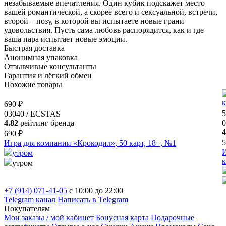
незабываемые впечатления. Один кубик подскажет место
вашей романтической, а скорее всего и сексуальной, встречи,
второй – позу, в которой вы испытаете новые грани
удовольствия. Пусть сама любовь распорядится, как и где
ваша пара испытает новые эмоции.
Быстрая доставка
Анонимная упаковка
Отзывчивые консультанты
Гарантия и лёгкий обмен
Похожие товары
690 ₽
5
03040 / ECSTAS
4.82
рейтинг бренда
0
4
690 ₽
5
Игра для компании «Крокодил», 50 карт, 18+, №1
И
утром
к
утром
+7 (914) 071-41-05
c 10:00 до 22:00
Telegram канал
Написать в Telegram
Покупателям
Мои заказы / мой кабинет
Бонусная карта
Подарочные