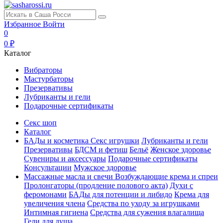
Избранное
Войти
0
0 ₽
Каталог
Вибраторы
Мастурбаторы
Презервативы
Лубриканты и гели
Подарочные сертификаты
Секс шоп
Каталог
БАДы и косметика
Секс игрушки
Лубриканты и гели
Презервативы
БДСМ и фетиш
Бельё
Женское здоровье
Сувениры и аксессуары
Подарочные сертификаты
Консультации
Мужское здоровье
Массажные масла и свечи
Возбуждающие крема и спреи
Пролонгаторы (продление полового акта)
Духи с
феромонами
БАДы для потенции и либидо
Крема для
увеличения члена
Средства по уходу за игрушками
Интимная гигиена
Средства для сужения влагалища
Гели для душа