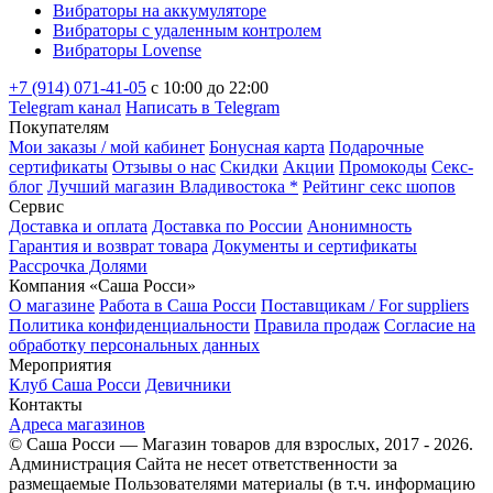
Вибраторы на аккумуляторе
Вибраторы с удаленным контролем
Вибраторы Lovense
+7 (914) 071-41-05
c 10:00 до 22:00
Telegram канал
Написать в Telegram
Покупателям
Мои заказы / мой кабинет
Бонусная карта
Подарочные
сертификаты
Отзывы о нас
Скидки
Акции
Промокоды
Секс-
блог
Лучший магазин Владивостока *
Рейтинг секс шопов
Сервис
Доставка и оплата
Доставка по России
Анонимность
Гарантия и возврат товара
Документы и сертификаты
Рассрочка Долями
Компания «Саша Росси»
О магазине
Работа в Саша Росси
Поставщикам / For suppliers
Политика конфиденциальности
Правила продаж
Согласие на
обработку персональных данных
Мероприятия
Клуб Саша Росси
Девичники
Контакты
Адреса магазинов
© Саша Росси — Магазин товаров для взрослых, 2017 - 2026.
Администрация Сайта не несет ответственности за
размещаемые Пользователями материалы (в т.ч. информацию