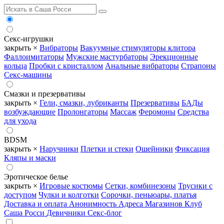
Секс-игрушки
закрыть ×
Вибраторы
Вакуумные стимуляторы клитора
Фаллоимитаторы
Мужские мастурбаторы
Эрекционные
кольца
Пробки с кристаллом
Анальные вибраторы
Страпоны
Секс-машины
Смазки и презервативы
закрыть ×
Гели, смазки, лубриканты
Презервативы
БАДы
возбуждающие
Пролонгаторы
Массаж
Феромоны
Средства
для ухода
BDSM
закрыть ×
Наручники
Плетки и стеки
Ошейники
Фиксация
Кляпы и маски
Эротическое белье
закрыть ×
Игровые костюмы
Сетки, комбинезоны
Трусики с
доступом
Чулки и колготки
Сорочки, пеньюары, платья
Доставка и оплата
Анонимность
Адреса Магазинов
Клуб
Саша Росси
Девичники
Секс-блог