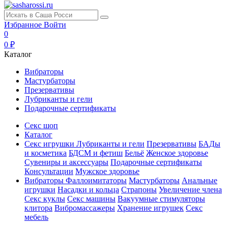
Избранное
Войти
0
0 ₽
Каталог
Вибраторы
Мастурбаторы
Презервативы
Лубриканты и гели
Подарочные сертификаты
Секс шоп
Каталог
Секс игрушки
Лубриканты и гели
Презервативы
БАДы
и косметика
БДСМ и фетиш
Бельё
Женское здоровье
Сувениры и аксессуары
Подарочные сертификаты
Консультации
Мужское здоровье
Вибраторы
Фаллоимитаторы
Мастурбаторы
Анальные
игрушки
Насадки и кольца
Страпоны
Увеличение члена
Секс куклы
Секс машины
Вакуумные стимуляторы
клитора
Вибромассажеры
Хранение игрушек
Секс
мебель