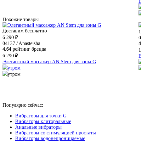
В
Похожие товары
Доставим бесплатно
1
6 290 ₽
0
04137 / Anasteisha
4
4.64
рейтинг бренда
1
6 290 ₽
В
Элегантный массажер AN Stem для зоны G
утром
утром
Популярно сейчас:
Вибраторы для точки G
Вибраторы клиторальные
Анальные вибраторы
Вибраторы со стимуляцией простаты
Вибраторы водонепроницаемые