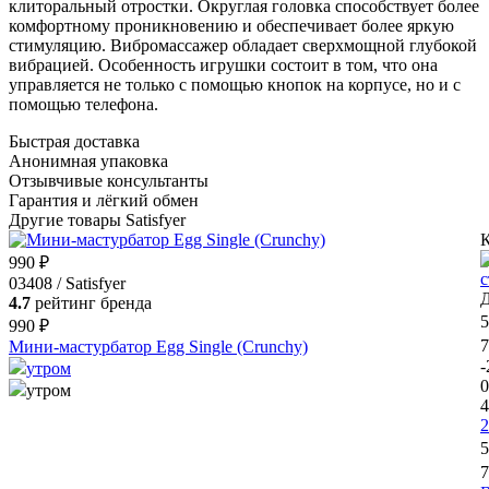
клиторальный отростки. Округлая головка способствует более
комфортному проникновению и обеспечивает более яркую
стимуляцию. Вибромассажер обладает сверхмощной глубокой
вибрацией. Особенность игрушки состоит в том, что она
управляется не только с помощью кнопок на корпусе, но и с
помощью телефона.
Быстрая доставка
Анонимная упаковка
Отзывчивые консультанты
Гарантия и лёгкий обмен
Другие товары Satisfyer
К
990 ₽
03408 / Satisfyer
Д
4.7
рейтинг бренда
5
990 ₽
7
Мини-мастурбатор Egg Single (Crunchy)
утром
0
утром
4
2
5
7