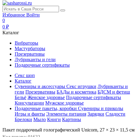
Избранное
Войти
0
0 ₽
Каталог
Вибраторы
Мастурбаторы
Презервативы
Лубриканты и гели
Подарочные сертификаты
Секс шоп
Каталог
Сувениры и аксессуары
Секс игрушки
Лубриканты и
гели
Презервативы
БАДы и косметика
БДСМ и фетиш
Бельё
Женское здоровье
Подарочные сертификаты
Консультации
Мужское здоровье
Подарочные пакеты, коробки
Сувениры и приколы
Игры и фанты
Элементы питания
Зарядки
Сладости
Брелоки
Мыло
Книги
Картины
Пакет подарочный голографический Unicorn, 27 × 23 × 11,5 см
Код товара: 01622