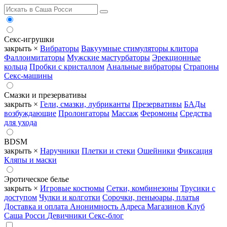
Секс-игрушки
закрыть ×
Вибраторы
Вакуумные стимуляторы клитора
Фаллоимитаторы
Мужские мастурбаторы
Эрекционные
кольца
Пробки с кристаллом
Анальные вибраторы
Страпоны
Секс-машины
Смазки и презервативы
закрыть ×
Гели, смазки, лубриканты
Презервативы
БАДы
возбуждающие
Пролонгаторы
Массаж
Феромоны
Средства
для ухода
BDSM
закрыть ×
Наручники
Плетки и стеки
Ошейники
Фиксация
Кляпы и маски
Эротическое белье
закрыть ×
Игровые костюмы
Сетки, комбинезоны
Трусики с
доступом
Чулки и колготки
Сорочки, пеньюары, платья
Доставка и оплата
Анонимность
Адреса Магазинов
Клуб
Саша Росси
Девичники
Секс-блог