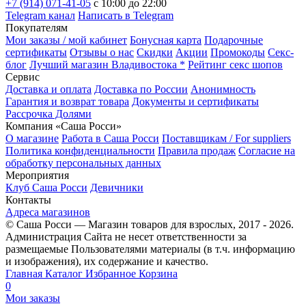
+7 (914) 071-41-05
c 10:00 до 22:00
Telegram канал
Написать в Telegram
Покупателям
Мои заказы / мой кабинет
Бонусная карта
Подарочные
сертификаты
Отзывы о нас
Скидки
Акции
Промокоды
Секс-
блог
Лучший магазин Владивостока *
Рейтинг секс шопов
Сервис
Доставка и оплата
Доставка по России
Анонимность
Гарантия и возврат товара
Документы и сертификаты
Рассрочка Долями
Компания «Саша Росси»
О магазине
Работа в Саша Росси
Поставщикам / For suppliers
Политика конфиденциальности
Правила продаж
Согласие на
обработку персональных данных
Мероприятия
Клуб Саша Росси
Девичники
Контакты
Адреса магазинов
© Саша Росси — Магазин товаров для взрослых, 2017 - 2026.
Администрация Сайта не несет ответственности за
размещаемые Пользователями материалы (в т.ч. информацию
и изображения), их содержание и качество.
Главная
Каталог
Избранное
Корзина
0
Мои заказы