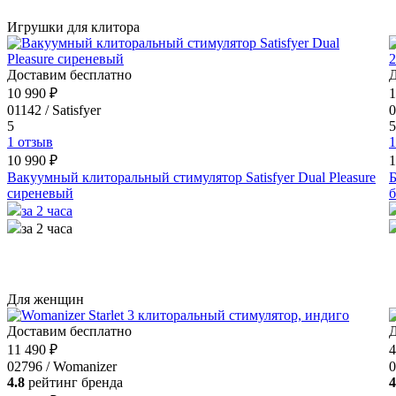
Игрушки для клитора
Доставим бесплатно
Д
10 990 ₽
1
01142 / Satisfyer
0
5
5
1 отзыв
1
10 990 ₽
1
Вакуумный клиторальный стимулятор Satisfyer Dual Pleasure
Б
сиреневый
за 2 часа
за 2 часа
Для женщин
Доставим бесплатно
Д
11 490 ₽
4
02796 / Womanizer
0
4.8
рейтинг бренда
4