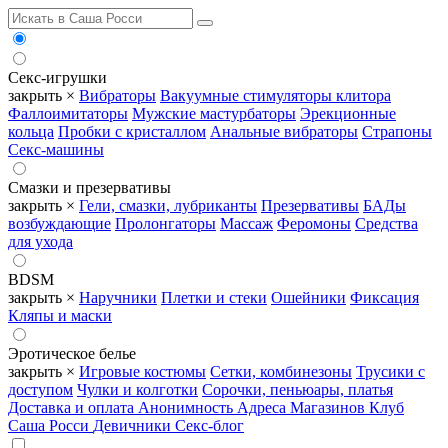
Секс-игрушки
закрыть ×
Вибраторы
Вакуумные стимуляторы клитора
Фаллоимитаторы
Мужские мастурбаторы
Эрекционные
кольца
Пробки с кристаллом
Анальные вибраторы
Страпоны
Секс-машины
Смазки и презервативы
закрыть ×
Гели, смазки, лубриканты
Презервативы
БАДы
возбуждающие
Пролонгаторы
Массаж
Феромоны
Средства
для ухода
BDSM
закрыть ×
Наручники
Плетки и стеки
Ошейники
Фиксация
Кляпы и маски
Эротическое белье
закрыть ×
Игровые костюмы
Сетки, комбинезоны
Трусики с
доступом
Чулки и колготки
Сорочки, пеньюары, платья
Доставка и оплата
Анонимность
Адреса Магазинов
Клуб
Саша Росси
Девичники
Секс-блог