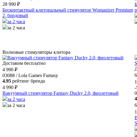
28 990 ₽
Б
Бесконтактный клиторальный стимулятор Womanizer Premium
2, бордовый
за 2 часа
за 2 часа
Волновые стимуляторы клитора
Доставим бесплатно
Д
4 990 ₽
6
03088 / Lola Games Fantasy
4.95
рейтинг бренда
1
4 990 ₽
Вакуумный стимулятор Fantasy Ducky 2.0, фиолетовый
0
4
за 2 часа
6
за 2 часа
1
В
S