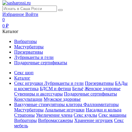
Избранное
Войти
0
0 ₽
Каталог
Вибраторы
Мастурбаторы
Презервативы
Лубриканты и гели
Подарочные сертификаты
Секс шоп
Каталог
Секс игрушки
Лубриканты и гели
Презервативы
БАДы
и косметика
БДСМ и фетиш
Бельё
Женское здоровье
Сувениры и аксессуары
Подарочные сертификаты
Консультации
Мужское здоровье
Вакуумные стимуляторы клитора
Фаллоимитаторы
Мастурбаторы
Анальные игрушки
Насадки и кольца
Страпоны
Увеличение члена
Секс куклы
Секс машины
Вибраторы
Вибромассажеры
Хранение игрушек
Секс
мебель