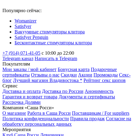
Популярно сейчас:
Womanizer
Satisfyer
Вакуумные стимуляторы клитора
Satisfyer Penguin
Бесконтактные стимуляторы клитора
+7 (914) 071-41-05
c 10:00 до 22:00
Telegram канал
Написать в Telegram
Покупателям
Мои заказы / мой кабинет
Бонусная карта
Подарочные
сертификаты
Отзывы о нас
Скидки
Акции
Промокоды
Секс-
блог
Лучший магазин Владивостока *
Рейтинг секс шопов
Сервис
Доставка и оплата
Доставка по России
Анонимность
Гарантия и возврат товара
Документы и сертификаты
Рассрочка Долями
Компания «Саша Росси»
О магазине
Работа в Саша Росси
Поставщикам / For suppliers
Политика конфиденциальности
Правила продаж
Согласие на
обработку персональных данных
Мероприятия
Клуб Саша Росси
Девичники