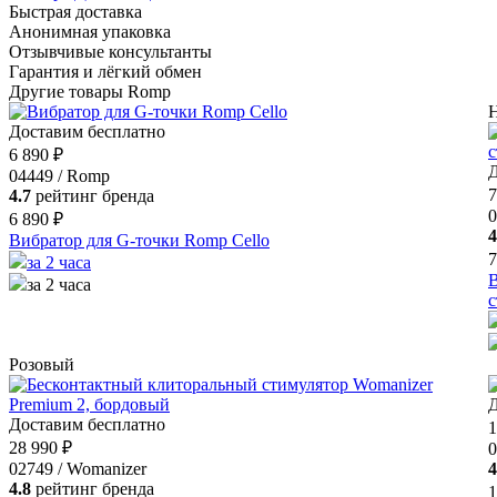
Быстрая доставка
Анонимная упаковка
Отзывчивые консультанты
Гарантия и лёгкий обмен
Другие товары Romp
Н
Доставим бесплатно
6 890 ₽
Д
04449 / Romp
7
4.7
рейтинг бренда
0
6 890 ₽
4
Вибратор для G-точки Romp Cello
7
за 2 часа
В
за 2 часа
Розовый
Д
Доставим бесплатно
1
28 990 ₽
0
02749 / Womanizer
4
4.8
рейтинг бренда
1