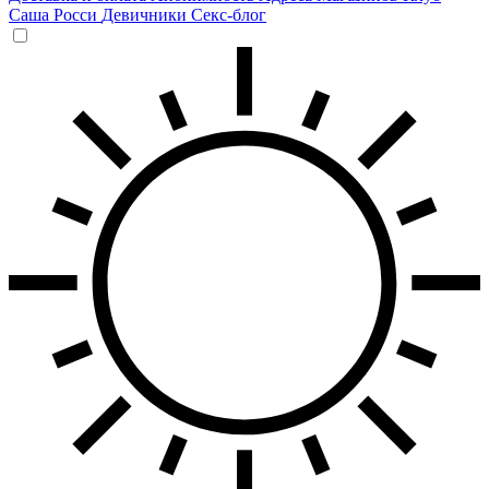
Саша Росси
Девичники
Секс-блог