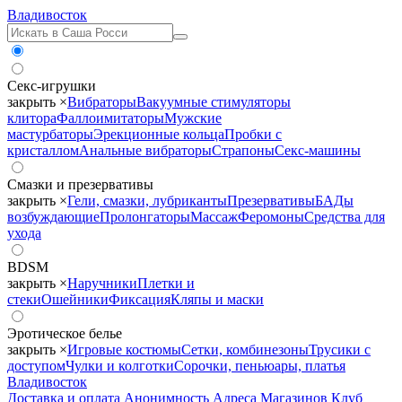
Владивосток
Секс-игрушки
закрыть ×
Вибраторы
Вакуумные стимуляторы
клитора
Фаллоимитаторы
Мужские
мастурбаторы
Эрекционные кольца
Пробки с
кристаллом
Анальные вибраторы
Страпоны
Секс-машины
Смазки и презервативы
закрыть ×
Гели, смазки, лубриканты
Презервативы
БАДы
возбуждающие
Пролонгаторы
Массаж
Феромоны
Средства для
ухода
BDSM
закрыть ×
Наручники
Плетки и
стеки
Ошейники
Фиксация
Кляпы и маски
Эротическое белье
закрыть ×
Игровые костюмы
Сетки, комбинезоны
Трусики с
доступом
Чулки и колготки
Сорочки, пеньюары, платья
Владивосток
Доставка и оплата
Анонимность
Адреса Магазинов
Клуб