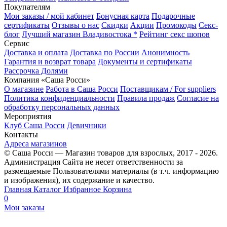
Покупателям
Мои заказы / мой кабинет
Бонусная карта
Подарочные
сертификаты
Отзывы о нас
Скидки
Акции
Промокоды
Секс-
блог
Лучший магазин Владивостока *
Рейтинг секс шопов
Сервис
Доставка и оплата
Доставка по России
Анонимность
Гарантия и возврат товара
Документы и сертификаты
Рассрочка Долями
Компания «Саша Росси»
О магазине
Работа в Саша Росси
Поставщикам / For suppliers
Политика конфиденциальности
Правила продаж
Согласие на
обработку персональных данных
Мероприятия
Клуб Саша Росси
Девичники
Контакты
Адреса магазинов
© Саша Росси — Магазин товаров для взрослых, 2017 - 2026.
Администрация Сайта не несет ответственности за
размещаемые Пользователями материалы (в т.ч. информацию
и изображения), их содержание и качество.
Главная
Каталог
Избранное
Корзина
0
Мои заказы