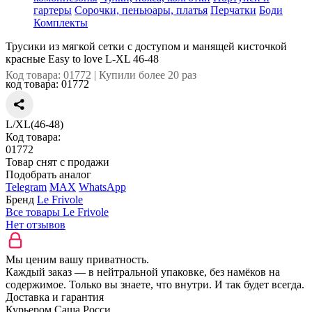
гартеры
Сорочки, пеньюары, платья
Перчатки
Боди
Комплекты
Трусики из мягкой сетки с доступом и манящей кисточкой
красные Easy to love L-XL 46-48
Код товара: 01772 | Купили более 20 раз
код товара:
01772
L/XL(46-48)
Код товара:
01772
Товар снят с продажи
Подобрать аналог
Telegram
MAX
WhatsApp
Бренд
Le Frivole
Все товары Le Frivole
Нет отзывов
Мы ценим вашу приватность.
Каждый заказ — в нейтральной упаковке, без намёков на
содержимое. Только вы знаете, что внутри. И так будет всегда.
Доставка и гарантия
Курьером Саша Росси