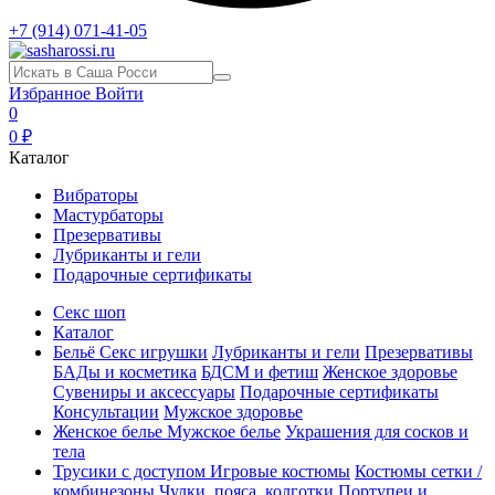
+7 (914) 071-41-05
Избранное
Войти
0
0 ₽
Каталог
Вибраторы
Мастурбаторы
Презервативы
Лубриканты и гели
Подарочные сертификаты
Секс шоп
Каталог
Бельё
Секс игрушки
Лубриканты и гели
Презервативы
БАДы и косметика
БДСМ и фетиш
Женское здоровье
Сувениры и аксессуары
Подарочные сертификаты
Консультации
Мужское здоровье
Женское белье
Мужское белье
Украшения для сосков и
тела
Трусики с доступом
Игровые костюмы
Костюмы сетки /
комбинезоны
Чулки, пояса, колготки
Портупеи и