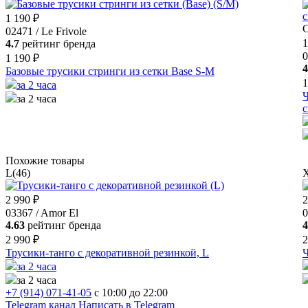
1 190 ₽
С
02471 / Le Frivole
1
4.7
рейтинг бренда
0
1 190 ₽
4
Базовые трусики стринги из сетки Base S-M
1
за 2 часа
Ч
за 2 часа
с
Похожие товары
L(46)
2 990 ₽
2
03367 / Amor El
0
4.63
рейтинг бренда
4
2 990 ₽
2
Трусики-танго с декоративной резинкой, L
Ч
за 2 часа
за 2 часа
+7 (914) 071-41-05
c 10:00 до 22:00
Telegram канал
Написать в Telegram