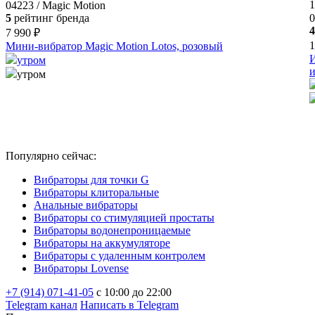
1
04223 / Magic Motion
5
рейтинг бренда
0
4
7 990 ₽
1
Мини-вибратор Magic Motion Lotos, розовый
И
утром
и
утром
Популярно сейчас:
Вибраторы для точки G
Вибраторы клиторальные
Анальные вибраторы
Вибраторы со стимуляцией простаты
Вибраторы водонепроницаемые
Вибраторы на аккумуляторе
Вибраторы с удаленным контролем
Вибраторы Lovense
+7 (914) 071-41-05
c 10:00 до 22:00
Telegram канал
Написать в Telegram