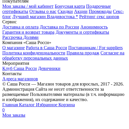
Покупателям
Мои заказы / мой кабинет
Бонусная карта
Подарочные
сертификаты
Отзывы о нас
Скидки
Акции
Промокоды
Секс-
блог
Лучший магазин Владивостока *
Рейтинг секс шопов
Сервис
Доставка и оплата
Доставка по России
Анонимность
Гарантия и возврат товара
Документы и сертификаты
Рассрочка Долями
Компания «Саша Росси»
О магазине
Работа в Саша Росси
Поставщикам / For suppliers
Политика конфиденциальности
Правила продаж
Согласие на
обработку персональных данных
Мероприятия
Клуб Саша Росси
Девичники
Контакты
Адреса магазинов
© Саша Росси — Магазин товаров для взрослых, 2017 - 2026.
Администрация Сайта не несет ответственности за
размещаемые Пользователями материалы (в т.ч. информацию
и изображения), их содержание и качество.
Главная
Каталог
Избранное
Корзина
0
Мои заказы