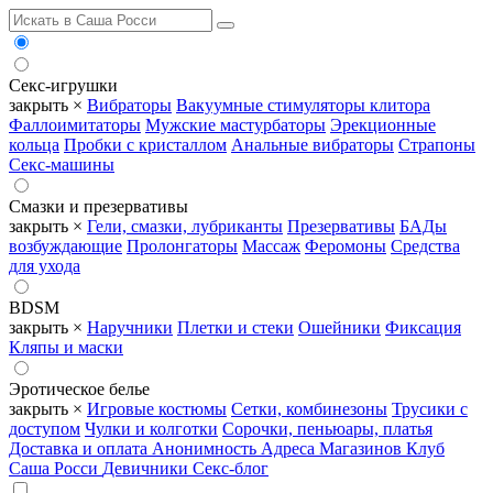
Секс-игрушки
закрыть ×
Вибраторы
Вакуумные стимуляторы клитора
Фаллоимитаторы
Мужские мастурбаторы
Эрекционные
кольца
Пробки с кристаллом
Анальные вибраторы
Страпоны
Секс-машины
Смазки и презервативы
закрыть ×
Гели, смазки, лубриканты
Презервативы
БАДы
возбуждающие
Пролонгаторы
Массаж
Феромоны
Средства
для ухода
BDSM
закрыть ×
Наручники
Плетки и стеки
Ошейники
Фиксация
Кляпы и маски
Эротическое белье
закрыть ×
Игровые костюмы
Сетки, комбинезоны
Трусики с
доступом
Чулки и колготки
Сорочки, пеньюары, платья
Доставка и оплата
Анонимность
Адреса Магазинов
Клуб
Саша Росси
Девичники
Секс-блог