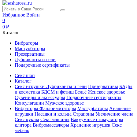
Избранное
Войти
0
0 ₽
Каталог
Вибраторы
Мастурбаторы
Презервативы
Лубриканты и гели
Подарочные сертификаты
Секс шоп
Каталог
Секс игрушки
Лубриканты и гели
Презервативы
БАДы
и косметика
БДСМ и фетиш
Бельё
Женское здоровье
Сувениры и аксессуары
Подарочные сертификаты
Консультации
Мужское здоровье
Вибраторы
Фаллоимитаторы
Мастурбаторы
Анальные
игрушки
Насадки и кольца
Страпоны
Увеличение члена
Секс куклы
Секс машины
Вакуумные стимуляторы
клитора
Вибромассажеры
Хранение игрушек
Секс
мебель