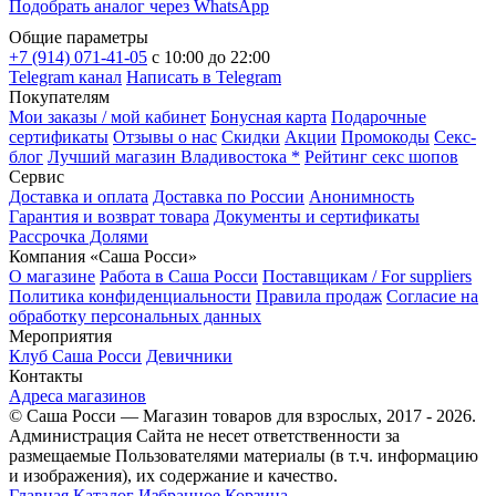
Подобрать аналог через
WhatsApp
Общие параметры
+7 (914) 071-41-05
c 10:00 до 22:00
Telegram канал
Написать в Telegram
Покупателям
Мои заказы / мой кабинет
Бонусная карта
Подарочные
сертификаты
Отзывы о нас
Скидки
Акции
Промокоды
Секс-
блог
Лучший магазин Владивостока *
Рейтинг секс шопов
Сервис
Доставка и оплата
Доставка по России
Анонимность
Гарантия и возврат товара
Документы и сертификаты
Рассрочка Долями
Компания «Саша Росси»
О магазине
Работа в Саша Росси
Поставщикам / For suppliers
Политика конфиденциальности
Правила продаж
Согласие на
обработку персональных данных
Мероприятия
Клуб Саша Росси
Девичники
Контакты
Адреса магазинов
© Саша Росси — Магазин товаров для взрослых, 2017 - 2026.
Администрация Сайта не несет ответственности за
размещаемые Пользователями материалы (в т.ч. информацию
и изображения), их содержание и качество.
Главная
Каталог
Избранное
Корзина