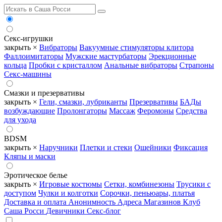
Секс-игрушки
закрыть ×
Вибраторы
Вакуумные стимуляторы клитора
Фаллоимитаторы
Мужские мастурбаторы
Эрекционные
кольца
Пробки с кристаллом
Анальные вибраторы
Страпоны
Секс-машины
Смазки и презервативы
закрыть ×
Гели, смазки, лубриканты
Презервативы
БАДы
возбуждающие
Пролонгаторы
Массаж
Феромоны
Средства
для ухода
BDSM
закрыть ×
Наручники
Плетки и стеки
Ошейники
Фиксация
Кляпы и маски
Эротическое белье
закрыть ×
Игровые костюмы
Сетки, комбинезоны
Трусики с
доступом
Чулки и колготки
Сорочки, пеньюары, платья
Доставка и оплата
Анонимность
Адреса Магазинов
Клуб
Саша Росси
Девичники
Секс-блог