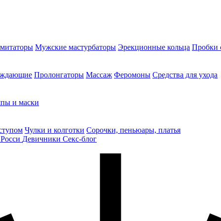
митаторы
Мужские мастурбаторы
Эрекционные кольца
Пробки 
уждающие
Пролонгаторы
Массаж
Феромоны
Средства для ухода
пы и маски
ступом
Чулки и колготки
Сорочки, пеньюары, платья
 Росси
Девичники
Секс-блог