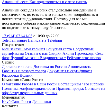
Анальный секс. Как подготовиться и с чего начать
Анальный секс для многих стал довольно обыденным и
классическим, но есть те, кто только хочет попробовать и
понять этот вид удовольствия. Поэтому для вас мы
постарались собрать максимальное количество рекомендаций
по подготовке к этому виду близости.
+7 (914) 071-41-05
c 10:00 до 22:00
Telegram канал
Написать в Telegram
Покупателям
Мои заказы / мой кабинет
Бонусная карта
Подарочные
сертификаты
Отзывы о нас
Скидки
Акции
Промокоды
Секс-
блог
Лучший магазин Владивостока *
Рейтинг секс шопов
Сервис
Доставка и оплата
Доставка по России
Анонимность
Гарантия и возврат товара
Документы и сертификаты
Рассрочка Долями
Компания «Саша Росси»
О магазине
Работа в Саша Росси
Поставщикам / For suppliers
Политика конфиденциальности
Правила продаж
Согласие на
обработку персональных данных
Мероприятия
Клуб Саша Росси
Девичники
Контакты