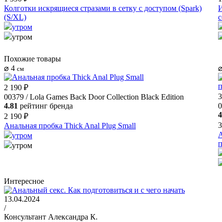
Колготки искрящиеся стразами в сетку с доступом (Spark)
И
(S/XL)
с
утром
утром
Похожие товары
⌀ 4
⌀
см
2 190 ₽
3
00379 / Lola Games Back Door Collection Black Edition
4.81
рейтинг бренда
0
4
2 190 ₽
3
Анальная пробка Thick Anal Plug Small
А
утром
п
утром
Интересное
13.04.2024
/
Консультант Александра К.