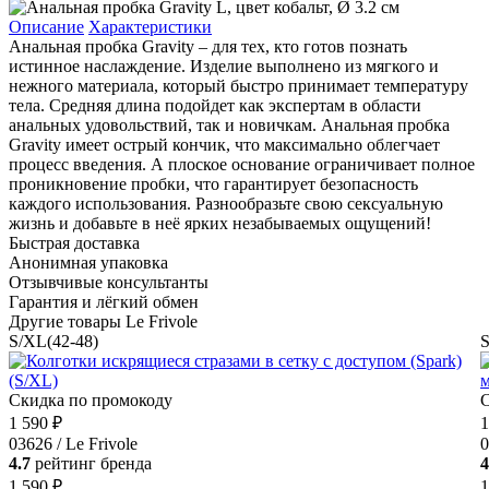
Описание
Характеристики
Анальная пробка Gravity – для тех, кто готов познать
истинное наслаждение. Изделие выполнено из мягкого и
нежного материала, который быстро принимает температуру
тела. Средняя длина подойдет как экспертам в области
анальных удовольствий, так и новичкам. Анальная пробка
Gravity имеет острый кончик, что максимально облегчает
процесс введения. А плоское основание ограничивает полное
проникновение пробки, что гарантирует безопасность
каждого использования. Разнообразьте свою сексуальную
жизнь и добавьте в неё ярких незабываемых ощущений!
Быстрая доставка
Анонимная упаковка
Отзывчивые консультанты
Гарантия и лёгкий обмен
Другие товары Le Frivole
S/XL(42-48)
S
Скидка по промокоду
С
1 590 ₽
1
03626 / Le Frivole
0
4.7
рейтинг бренда
4
1 590 ₽
1