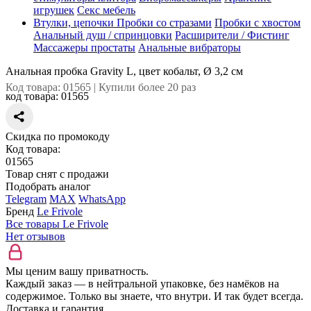
игрушек
Секс мебель
Втулки, цепочки
Пробки со стразами
Пробки с хвостом
Анальный душ / спринцовки
Расширители / Фистинг
Массажеры простаты
Анальные вибраторы
Анальная пробка Gravity L, цвет кобальт, Ø 3,2 см
Код товара: 01565 | Купили более 20 раз
код товара:
01565
Скидка по промокоду
Код товара:
01565
Товар снят с продажи
Подобрать аналог
Telegram
MAX
WhatsApp
Бренд
Le Frivole
Все товары Le Frivole
Нет отзывов
Мы ценим вашу приватность.
Каждый заказ — в нейтральной упаковке, без намёков на
содержимое. Только вы знаете, что внутри. И так будет всегда.
Доставка и гарантия