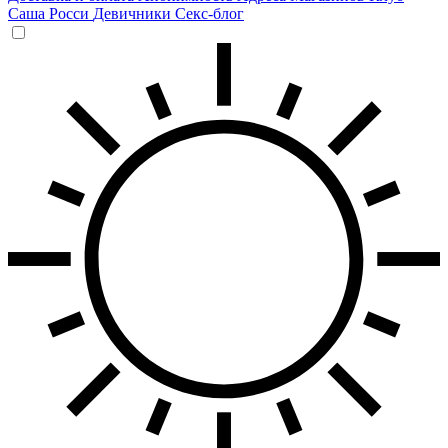
Саша Росси
Девичники
Секс-блог