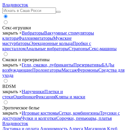
Владивосток
Секс-игрушки
закрыть ×
Вибраторы
Вакуумные стимуляторы
клитора
Фаллоимитаторы
Мужские
мастурбаторы
Эрекционные кольца
Пробки с
кристаллом
Анальные вибраторы
Страпоны
Секс-машины
Смазки и презервативы
закрыть ×
Гели, смазки, лубриканты
Презервативы
БАДы
возбуждающие
Пролонгаторы
Массаж
Феромоны
Средства для
ухода
BDSM
закрыть ×
Наручники
Плетки и
стеки
Ошейники
Фиксация
Кляпы и маски
Эротическое белье
закрыть ×
Игровые костюмы
Сетки, комбинезоны
Трусики с
доступом
Чулки и колготки
Сорочки, пеньюары, платья
Владивосток
Доставка и оплата
Анонимность
Адреса Магазинов
Клуб