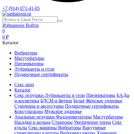
+7 (914) 071-41-05
Избранное
Войти
0
0 ₽
Каталог
Вибраторы
Мастурбаторы
Презервативы
Лубриканты и гели
Подарочные сертификаты
Секс шоп
Каталог
Секс игрушки
Лубриканты и гели
Презервативы
БАДы
и косметика
БДСМ и фетиш
Бельё
Женское здоровье
Сувениры и аксессуары
Подарочные сертификаты
Консультации
Мужское здоровье
Анальные игрушки
Фаллоимитаторы
Мастурбаторы
Насадки и кольца
Страпоны
Увеличение члена
Секс
куклы
Секс машины
Вибраторы
Вакуумные
стимуляторы клитора
Вибромассажеры
Хранение