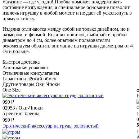
магазине — где угодно! Пробка поможет поддерживать
состояние возбуждения, а специальное основание позволит
извлечь игрушку в любой момент и не даст ей ускользнуть в
прямую кишку.
Изделия отличаются между собой не только дизайном, но и
размером, и формой. Если вы новичок, выбирайте пробки
диаметром до 4 см, более опытным пользователям
рекомендуем обратить внимание на игрушки диаметром от 4
см и больше.
Быстрая доставка
Анонимная упаковка
Отзывчивые консультанты
Гарантия и лёгкий обмен
Другие товары Оки-Чпоки
One Size
Н
990 ₽
02953 / Оки-Чпоки
5
рейтинг бренда
1
0
990 ₽
5
Эротический аксессуар на грудь, золотистый
1
утром
А
утром