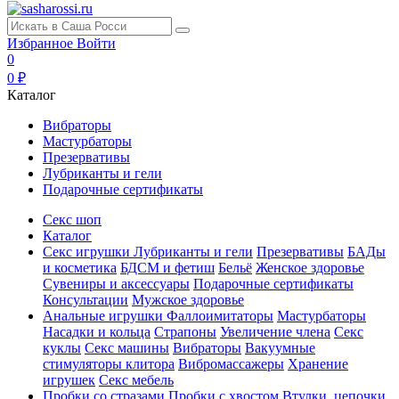
Избранное
Войти
0
0 ₽
Каталог
Вибраторы
Мастурбаторы
Презервативы
Лубриканты и гели
Подарочные сертификаты
Секс шоп
Каталог
Секс игрушки
Лубриканты и гели
Презервативы
БАДы
и косметика
БДСМ и фетиш
Бельё
Женское здоровье
Сувениры и аксессуары
Подарочные сертификаты
Консультации
Мужское здоровье
Анальные игрушки
Фаллоимитаторы
Мастурбаторы
Насадки и кольца
Страпоны
Увеличение члена
Секс
куклы
Секс машины
Вибраторы
Вакуумные
стимуляторы клитора
Вибромассажеры
Хранение
игрушек
Секс мебель
Пробки со стразами
Пробки с хвостом
Втулки, цепочки