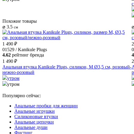
с
Похожие товары
⌀ 3.5
⌀
см
1 490 ₽
2
01529 / Kanikule Plugs
0
4.62
рейтинг бренда
4
1 490 ₽
2
Анальная втулка Kanikule Plugs, силикон, M Ø3,5 см, розовый-
А
нежно-розовый
р
утром
утром
Популярно сейчас:
Анальные пробки для женщин
Анальные игрушки
Силиконовые втулки
Анальные цепочки
Анальные души
Фистинг