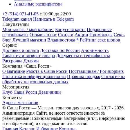
Анальные расширители
+7 (914) 071-41-05
c 10:00 до 22:00
Telegram канал
Написать в Telegram
Покупателям
Мои заказы / мой кабинет
Бонусная карта
Подарочные
сертификаты
Отзывы о нас
Скидки
Акции
Промокоды
Секс-
блог
Лучший магазин Владивостока *
Рейтинг секс шопов
Сервис
Доставка и оплата
Доставка по России
Анонимность
Гарантия и возврат товара
Документы и сертификаты
Рассрочка Долями
Компания «Саша Росси»
О магазине
Работа в Саша Росси
Поставщикам / For suppliers
Политика конфиденциальности
Правила продаж
Согласие на
обработку персональных данных
Мероприятия
Клуб Саша Росси
Девичники
Контакты
Адреса магазинов
© Саша Росси — Магазин товаров для взрослых, 2017 - 2026.
Администрация Сайта не несет ответственности за
размещаемые Пользователями материалы (в т.ч. информацию
и изображения), их содержание и качество.
Главная
Каталог
Избранное
Корзина