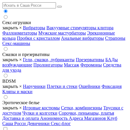
Секс-игрушки
закрыть ×
Вибраторы
Вакуумные стимуляторы клитора
Фаллоимитаторы
Мужские мастурбаторы
Эрекционные
кольца
Пробки с кристаллом
Анальные вибраторы
Страпоны
Секс-машины
Смазки и презервативы
закрыть ×
Гели, смазки, лубриканты
Презервативы
БАДы
возбуждающие
Пролонгаторы
Массаж
Феромоны
Средства
для ухода
BDSM
закрыть ×
Наручники
Плетки и стеки
Ошейники
Фиксация
Кляпы и маски
Эротическое белье
закрыть ×
Игровые костюмы
Сетки, комбинезоны
Трусики с
доступом
Чулки и колготки
Сорочки, пеньюары, платья
Доставка и оплата
Анонимность
Адреса Магазинов
Клуб
Саша Росси
Девичники
Секс-блог