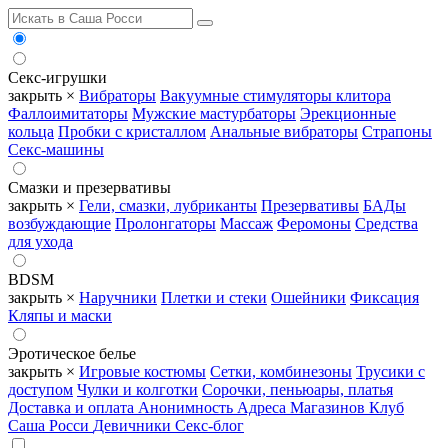
Секс-игрушки
закрыть ×
Вибраторы
Вакуумные стимуляторы клитора
Фаллоимитаторы
Мужские мастурбаторы
Эрекционные
кольца
Пробки с кристаллом
Анальные вибраторы
Страпоны
Секс-машины
Смазки и презервативы
закрыть ×
Гели, смазки, лубриканты
Презервативы
БАДы
возбуждающие
Пролонгаторы
Массаж
Феромоны
Средства
для ухода
BDSM
закрыть ×
Наручники
Плетки и стеки
Ошейники
Фиксация
Кляпы и маски
Эротическое белье
закрыть ×
Игровые костюмы
Сетки, комбинезоны
Трусики с
доступом
Чулки и колготки
Сорочки, пеньюары, платья
Доставка и оплата
Анонимность
Адреса Магазинов
Клуб
Саша Росси
Девичники
Секс-блог