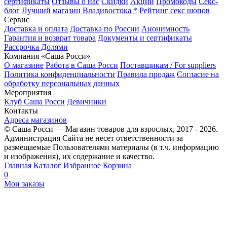
сертификаты
Отзывы о нас
Скидки
Акции
Промокоды
Секс-
блог
Лучший магазин Владивостока *
Рейтинг секс шопов
Сервис
Доставка и оплата
Доставка по России
Анонимность
Гарантия и возврат товара
Документы и сертификаты
Рассрочка Долями
Компания «Саша Росси»
О магазине
Работа в Саша Росси
Поставщикам / For suppliers
Политика конфиденциальности
Правила продаж
Согласие на
обработку персональных данных
Мероприятия
Клуб Саша Росси
Девичники
Контакты
Адреса магазинов
© Саша Росси — Магазин товаров для взрослых, 2017 - 2026.
Администрация Сайта не несет ответственности за
размещаемые Пользователями материалы (в т.ч. информацию
и изображения), их содержание и качество.
Главная
Каталог
Избранное
Корзина
0
Мои заказы