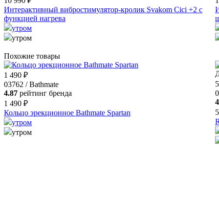
10 990 ₽
1
Интерактивный вибростимулятор-кролик Svakom Cici +2 с
И
функцией нагрева
ш
утром
утром
Похожие товары
Д
1 490 ₽
5
03762 / Bathmate
4.87
рейтинг бренда
0
4
1 490 ₽
5
Кольцо эрекционное Bathmate Spartan
R
утром
утром