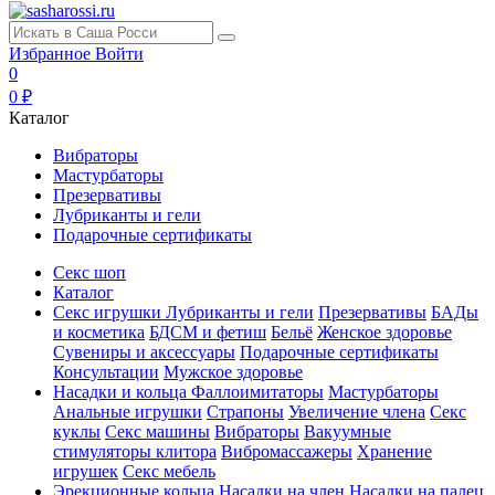
Избранное
Войти
0
0 ₽
Каталог
Вибраторы
Мастурбаторы
Презервативы
Лубриканты и гели
Подарочные сертификаты
Секс шоп
Каталог
Секс игрушки
Лубриканты и гели
Презервативы
БАДы
и косметика
БДСМ и фетиш
Бельё
Женское здоровье
Сувениры и аксессуары
Подарочные сертификаты
Консультации
Мужское здоровье
Насадки и кольца
Фаллоимитаторы
Мастурбаторы
Анальные игрушки
Страпоны
Увеличение члена
Секс
куклы
Секс машины
Вибраторы
Вакуумные
стимуляторы клитора
Вибромассажеры
Хранение
игрушек
Секс мебель
Эрекционные кольца
Насадки на член
Насадки на палец