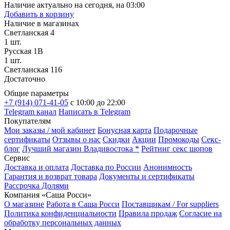
Наличие актуально на сегодня, на 03:00
Добавить в корзину
Наличие в магазинах
Светланская 4
1 шт.
Русская 1В
1 шт.
Светланская 116
Достаточно
Общие параметры
+7 (914) 071-41-05
c 10:00 до 22:00
Telegram канал
Написать в Telegram
Покупателям
Мои заказы / мой кабинет
Бонусная карта
Подарочные
сертификаты
Отзывы о нас
Скидки
Акции
Промокоды
Секс-
блог
Лучший магазин Владивостока *
Рейтинг секс шопов
Сервис
Доставка и оплата
Доставка по России
Анонимность
Гарантия и возврат товара
Документы и сертификаты
Рассрочка Долями
Компания «Саша Росси»
О магазине
Работа в Саша Росси
Поставщикам / For suppliers
Политика конфиденциальности
Правила продаж
Согласие на
обработку персональных данных