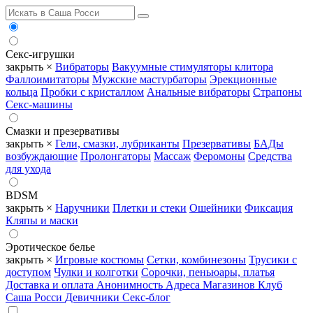
Секс-игрушки
закрыть ×
Вибраторы
Вакуумные стимуляторы клитора
Фаллоимитаторы
Мужские мастурбаторы
Эрекционные
кольца
Пробки с кристаллом
Анальные вибраторы
Страпоны
Секс-машины
Смазки и презервативы
закрыть ×
Гели, смазки, лубриканты
Презервативы
БАДы
возбуждающие
Пролонгаторы
Массаж
Феромоны
Средства
для ухода
BDSM
закрыть ×
Наручники
Плетки и стеки
Ошейники
Фиксация
Кляпы и маски
Эротическое белье
закрыть ×
Игровые костюмы
Сетки, комбинезоны
Трусики с
доступом
Чулки и колготки
Сорочки, пеньюары, платья
Доставка и оплата
Анонимность
Адреса Магазинов
Клуб
Саша Росси
Девичники
Секс-блог