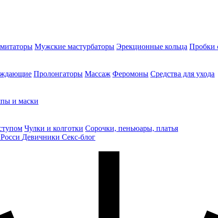
митаторы
Мужские мастурбаторы
Эрекционные кольца
Пробки 
уждающие
Пролонгаторы
Массаж
Феромоны
Средства для ухода
пы и маски
ступом
Чулки и колготки
Сорочки, пеньюары, платья
 Росси
Девичники
Секс-блог