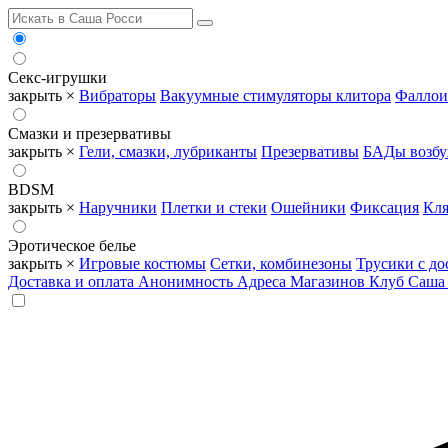
Секс-игрушки
закрыть ×
Вибраторы
Вакуумные стимуляторы клитора
Фаллои
Смазки и презервативы
закрыть ×
Гели, смазки, лубриканты
Презервативы
БАДы возб
BDSM
закрыть ×
Наручники
Плетки и стеки
Ошейники
Фиксация
Кля
Эротическое белье
закрыть ×
Игровые костюмы
Сетки, комбинезоны
Трусики с до
Доставка и оплата
Анонимность
Адреса Магазинов
Клуб Саша