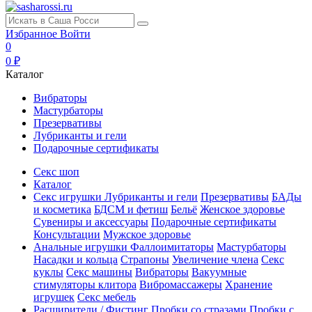
Избранное
Войти
0
0 ₽
Каталог
Вибраторы
Мастурбаторы
Презервативы
Лубриканты и гели
Подарочные сертификаты
Секс шоп
Каталог
Секс игрушки
Лубриканты и гели
Презервативы
БАДы
и косметика
БДСМ и фетиш
Бельё
Женское здоровье
Сувениры и аксессуары
Подарочные сертификаты
Консультации
Мужское здоровье
Анальные игрушки
Фаллоимитаторы
Мастурбаторы
Насадки и кольца
Страпоны
Увеличение члена
Секс
куклы
Секс машины
Вибраторы
Вакуумные
стимуляторы клитора
Вибромассажеры
Хранение
игрушек
Секс мебель
Расширители / Фистинг
Пробки со стразами
Пробки с