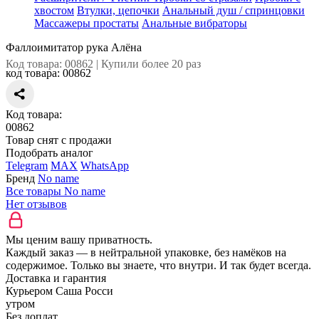
хвостом
Втулки, цепочки
Анальный душ / спринцовки
Массажеры простаты
Анальные вибраторы
Фаллоимитатор рука Алёна
Код товара: 00862 | Купили более 20 раз
код товара:
00862
Код товара:
00862
Товар снят с продажи
Подобрать аналог
Telegram
MAX
WhatsApp
Бренд
No name
Все товары No name
Нет отзывов
Мы ценим вашу приватность.
Каждый заказ — в нейтральной упаковке, без намёков на
содержимое. Только вы знаете, что внутри. И так будет всегда.
Доставка и гарантия
Курьером Саша Росси
утром
Без доплат