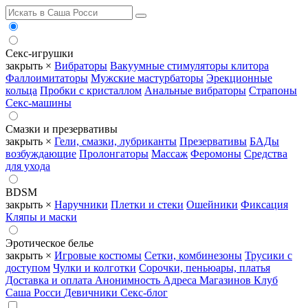
Секс-игрушки
закрыть ×
Вибраторы
Вакуумные стимуляторы клитора
Фаллоимитаторы
Мужские мастурбаторы
Эрекционные
кольца
Пробки с кристаллом
Анальные вибраторы
Страпоны
Секс-машины
Смазки и презервативы
закрыть ×
Гели, смазки, лубриканты
Презервативы
БАДы
возбуждающие
Пролонгаторы
Массаж
Феромоны
Средства
для ухода
BDSM
закрыть ×
Наручники
Плетки и стеки
Ошейники
Фиксация
Кляпы и маски
Эротическое белье
закрыть ×
Игровые костюмы
Сетки, комбинезоны
Трусики с
доступом
Чулки и колготки
Сорочки, пеньюары, платья
Доставка и оплата
Анонимность
Адреса Магазинов
Клуб
Саша Росси
Девичники
Секс-блог