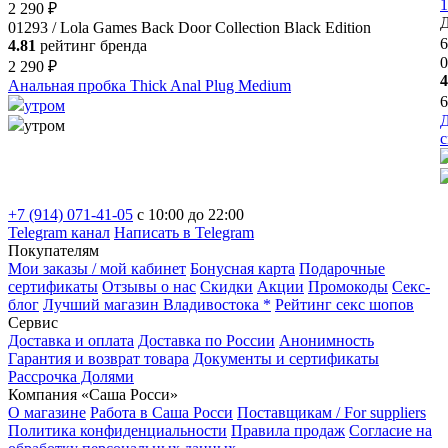
2 290 ₽
Д
01293 / Lola Games Back Door Collection Black Edition
6
4.81
рейтинг бренда
0
2 290 ₽
4
Анальная пробка Thick Anal Plug Medium
6
утром
Д
утром
+7 (914) 071-41-05
c 10:00 до 22:00
Telegram канал
Написать в Telegram
Покупателям
Мои заказы / мой кабинет
Бонусная карта
Подарочные
сертификаты
Отзывы о нас
Скидки
Акции
Промокоды
Секс-
блог
Лучший магазин Владивостока *
Рейтинг секс шопов
Сервис
Доставка и оплата
Доставка по России
Анонимность
Гарантия и возврат товара
Документы и сертификаты
Рассрочка Долями
Компания «Саша Росси»
О магазине
Работа в Саша Росси
Поставщикам / For suppliers
Политика конфиденциальности
Правила продаж
Согласие на