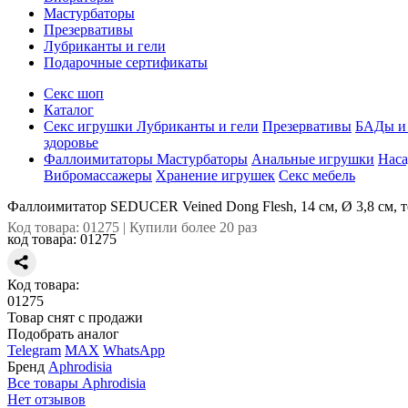
Мастурбаторы
Презервативы
Лубриканты и гели
Подарочные сертификаты
Секс шоп
Каталог
Секс игрушки
Лубриканты и гели
Презервативы
БАДы и 
здоровье
Фаллоимитаторы
Мастурбаторы
Анальные игрушки
Наса
Вибромассажеры
Хранение игрушек
Секс мебель
Фаллоимитатор SEDUCER Veined Dong Flesh, 14 см, Ø 3,8 см, 
Код товара: 01275 | Купили более 20 раз
код товара:
01275
Код товара:
01275
Товар снят с продажи
Подобрать аналог
Telegram
MAX
WhatsApp
Бренд
Aphrodisia
Все товары Aphrodisia
Нет отзывов