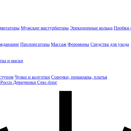
митаторы
Мужские мастурбаторы
Эрекционные кольца
Пробки 
уждающие
Пролонгаторы
Массаж
Феромоны
Средства для ухода
пы и маски
ступом
Чулки и колготки
Сорочки, пеньюары, платья
 Росси
Девичники
Секс-блог