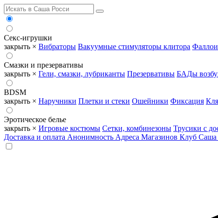
Секс-игрушки
закрыть ×
Вибраторы
Вакуумные стимуляторы клитора
Фаллои
Смазки и презервативы
закрыть ×
Гели, смазки, лубриканты
Презервативы
БАДы возб
BDSM
закрыть ×
Наручники
Плетки и стеки
Ошейники
Фиксация
Кля
Эротическое белье
закрыть ×
Игровые костюмы
Сетки, комбинезоны
Трусики с до
Доставка и оплата
Анонимность
Адреса Магазинов
Клуб Саша