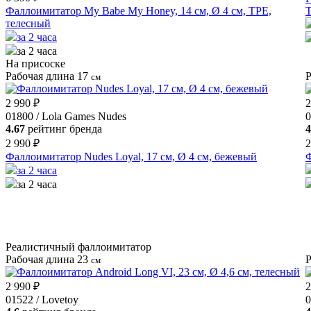
Фаллоимитатор My Babe My Honey, 14 см, Ø 4 см, TPE,
T
телесный
за 2 часа
за 2 часа
На присоске
Рабочая длина 17
Р
см
2 990 ₽
2
01800 / Lola Games Nudes
0
4.67
рейтинг бренда
4
2 990 ₽
2
Фаллоимитатор Nudes Loyal, 17 см, Ø 4 см, бежевый
Ф
за 2 часа
за 2 часа
Реалистичный фаллоимитатор
Рабочая длина 23
Р
см
2 990 ₽
2
01522 / Lovetoy
0