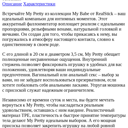
Описание
Характеристики
Встречайте My Pretty из коллекции My Babe от RealStick – ваш
идеальный компаньон для интимных моментов. Этот
аккуратный фаллоимитатор воплощает реализм с идеальными
пропорциями, рельефными венами, натуральной головкой и
яичками. Он создан для того, чтобы прикасаясь к нему, вы
погружались в атмосферу настоящего контакта, словно к
единственному в своем роде.
С его длиной в 20 см и диаметром 3,5 см, My Pretty обещает
полноценные несравненные ощущения. Внутренний
стержень позволяет фиксировать игрушку в удобных для вас
положениях, удовлетворяя ваши индивидуальные
предпочтения. Вагинальный или анальный секс – выбор за
вами, но не забудьте воспользоваться презервативом, если
хотите побаловать себя анальными ласками. Упругая мошонка
с присоской служат надежным ограничителем.
Независимо от времени суток и места, вы будете мечтать
вернуться к My Pretty, чтобы насладиться реальным
удовольствием, оставшись с ним наедине. Реалистичный
материал TPE, пластичность и быстрое принятие температуры
тела делают My Pretty идеальным выбором. А его мощная
присоска позволяет закрепить игрушку на любой ровной