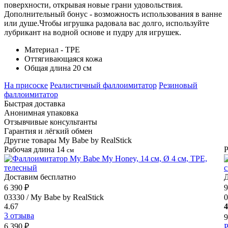
поверхности, открывая новые грани удовольствия.
Дополнительный бонус - возможность использования в ванне
или душе.Чтобы игрушка радовала вас долго, используйте
лубрикант на водной основе и пудру для игрушек.
Материал - TPE
Оттягивающаяся кожа
Общая длина 20 см
На присоске
Реалистичный фаллоимитатор
Резиновый
фаллоимитатор
Быстрая доставка
Анонимная упаковка
Отзывчивые консультанты
Гарантия и лёгкий обмен
Другие товары My Babe by RealStick
Рабочая длина 14
Р
см
Доставим бесплатно
Д
6 390 ₽
9
03330 / My Babe by RealStick
0
4.67
4
3 отзыва
9
6 390 ₽
Р