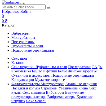
Избранное
Войти
0
0 ₽
Каталог
Вибраторы
Мастурбаторы
Презервативы
Лубриканты и гели
Подарочные сертификаты
Секс шоп
Каталог
Секс игрушки
Лубриканты и гели
Презервативы
БАДы
и косметика
БДСМ и фетиш
Бельё
Женское здоровье
Сувениры и аксессуары
Подарочные сертификаты
Консультации
Мужское здоровье
Фаллоимитаторы
Мастурбаторы
Анальные игрушки
Насадки и кольца
Страпоны
Увеличение члена
Секс
куклы
Секс машины
Вибраторы
Вакуумные
стимуляторы клитора
Вибромассажеры
Хранение
игрушек
Секс мебель