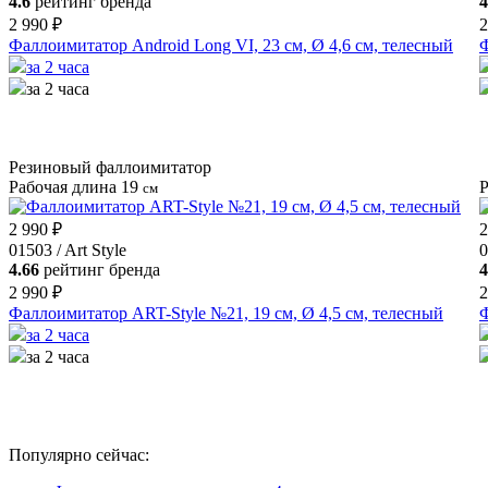
4.6
рейтинг бренда
4
2 990 ₽
2
Фаллоимитатор Android Long VI, 23 см, Ø 4,6 см, телесный
Ф
за 2 часа
за 2 часа
Резиновый фаллоимитатор
Рабочая длина 19
Р
см
2 990 ₽
2
01503 / Art Style
0
4.66
рейтинг бренда
4
2 990 ₽
2
Фаллоимитатор ART-Style №21, 19 см, Ø 4,5 см, телесный
Ф
за 2 часа
за 2 часа
Популярно сейчас: