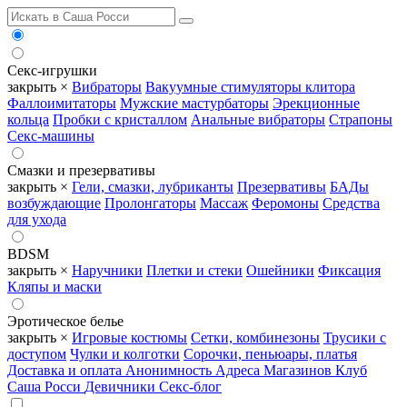
Секс-игрушки
закрыть ×
Вибраторы
Вакуумные стимуляторы клитора
Фаллоимитаторы
Мужские мастурбаторы
Эрекционные
кольца
Пробки с кристаллом
Анальные вибраторы
Страпоны
Секс-машины
Смазки и презервативы
закрыть ×
Гели, смазки, лубриканты
Презервативы
БАДы
возбуждающие
Пролонгаторы
Массаж
Феромоны
Средства
для ухода
BDSM
закрыть ×
Наручники
Плетки и стеки
Ошейники
Фиксация
Кляпы и маски
Эротическое белье
закрыть ×
Игровые костюмы
Сетки, комбинезоны
Трусики с
доступом
Чулки и колготки
Сорочки, пеньюары, платья
Доставка и оплата
Анонимность
Адреса Магазинов
Клуб
Саша Росси
Девичники
Секс-блог