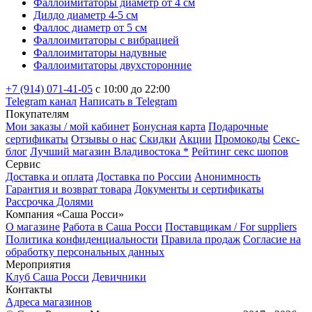
Фаллоимитаторы диаметр от 4 см
Дилдо диаметр 4-5 см
Фаллос диаметр от 5 см
Фаллоимитаторы с вибрацией
Фаллоимитаторы надувные
Фаллоимитаторы двухсторонние
+7 (914) 071-41-05
c 10:00 до 22:00
Telegram канал
Написать в Telegram
Покупателям
Мои заказы / мой кабинет
Бонусная карта
Подарочные
сертификаты
Отзывы о нас
Скидки
Акции
Промокоды
Секс-
блог
Лучший магазин Владивостока *
Рейтинг секс шопов
Сервис
Доставка и оплата
Доставка по России
Анонимность
Гарантия и возврат товара
Документы и сертификаты
Рассрочка Долями
Компания «Саша Росси»
О магазине
Работа в Саша Росси
Поставщикам / For suppliers
Политика конфиденциальности
Правила продаж
Согласие на
обработку персональных данных
Мероприятия
Клуб Саша Росси
Девичники
Контакты
Адреса магазинов