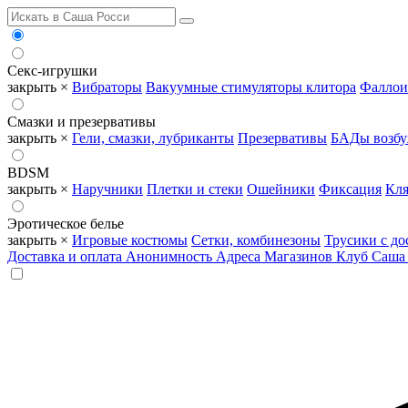
Секс-игрушки
закрыть ×
Вибраторы
Вакуумные стимуляторы клитора
Фаллои
Смазки и презервативы
закрыть ×
Гели, смазки, лубриканты
Презервативы
БАДы возб
BDSM
закрыть ×
Наручники
Плетки и стеки
Ошейники
Фиксация
Кля
Эротическое белье
закрыть ×
Игровые костюмы
Сетки, комбинезоны
Трусики с до
Доставка и оплата
Анонимность
Адреса Магазинов
Клуб Саша