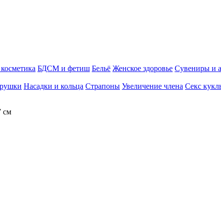
косметика
БДСМ и фетиш
Бельё
Женское здоровье
Сувениры и 
грушки
Насадки и кольца
Страпоны
Увеличение члена
Секс кукл
7 см