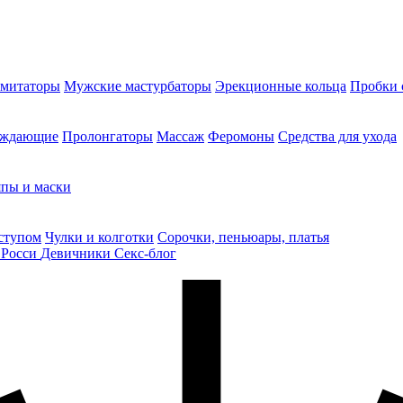
митаторы
Мужские мастурбаторы
Эрекционные кольца
Пробки 
уждающие
Пролонгаторы
Массаж
Феромоны
Средства для ухода
пы и маски
ступом
Чулки и колготки
Сорочки, пеньюары, платья
 Росси
Девичники
Секс-блог