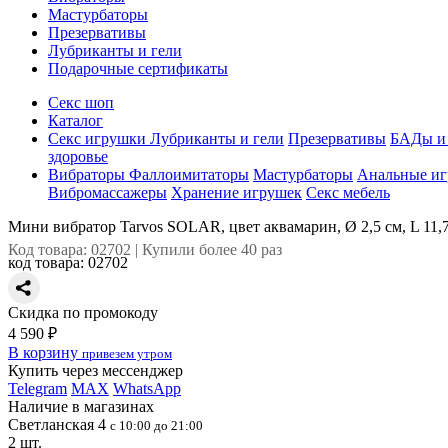
Мастурбаторы
Презервативы
Лубриканты и гели
Подарочные сертификаты
Секс шоп
Каталог
Секс игрушки
Лубриканты и гели
Презервативы
БАДы и 
здоровье
Вибраторы
Фаллоимитаторы
Мастурбаторы
Анальные и
Вибромассажеры
Хранение игрушек
Секс мебель
Мини вибратор Tarvos SOLAR, цвет аквамарин, Ø 2,5 см, L 11,
Код товара: 02702 | Купили более 40 раз
код товара:
02702
Скидка по промокоду
4 590 ₽
В корзину
привезем утром
Купить через мессенджер
Telegram
MAX
WhatsApp
Наличие в магазинах
Светланская 4
с 10:00 до 21:00
2 шт.