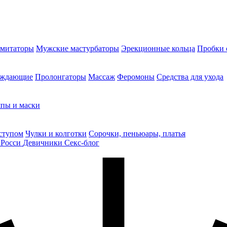
митаторы
Мужские мастурбаторы
Эрекционные кольца
Пробки 
уждающие
Пролонгаторы
Массаж
Феромоны
Средства для ухода
пы и маски
ступом
Чулки и колготки
Сорочки, пеньюары, платья
 Росси
Девичники
Секс-блог