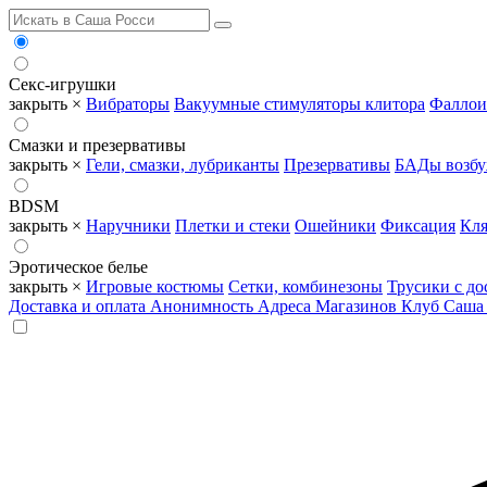
Секс-игрушки
закрыть ×
Вибраторы
Вакуумные стимуляторы клитора
Фаллои
Смазки и презервативы
закрыть ×
Гели, смазки, лубриканты
Презервативы
БАДы возб
BDSM
закрыть ×
Наручники
Плетки и стеки
Ошейники
Фиксация
Кля
Эротическое белье
закрыть ×
Игровые костюмы
Сетки, комбинезоны
Трусики с до
Доставка и оплата
Анонимность
Адреса Магазинов
Клуб Саша