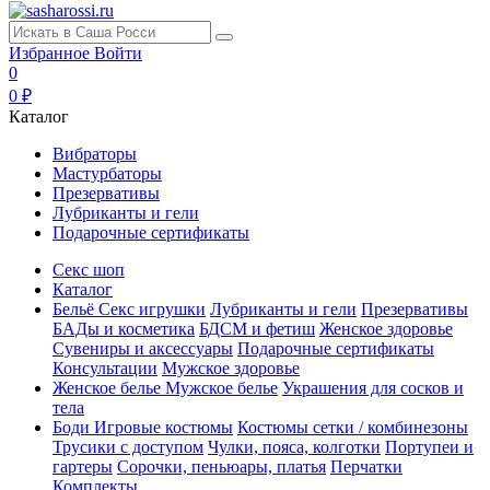
Избранное
Войти
0
0 ₽
Каталог
Вибраторы
Мастурбаторы
Презервативы
Лубриканты и гели
Подарочные сертификаты
Секс шоп
Каталог
Бельё
Секс игрушки
Лубриканты и гели
Презервативы
БАДы и косметика
БДСМ и фетиш
Женское здоровье
Сувениры и аксессуары
Подарочные сертификаты
Консультации
Мужское здоровье
Женское белье
Мужское белье
Украшения для сосков и
тела
Боди
Игровые костюмы
Костюмы сетки / комбинезоны
Трусики с доступом
Чулки, пояса, колготки
Портупеи и
гартеры
Сорочки, пеньюары, платья
Перчатки
Комплекты