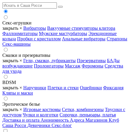
Секс-игрушки
закрыть ×
Вибраторы
Вакуумные стимуляторы клитора
Фаллоимитаторы
Мужские мастурбаторы
Эрекционные
кольца
Пробки с кристаллом
Анальные вибраторы
Страпоны
Секс-машины
Смазки и презервативы
закрыть ×
Гели, смазки, лубриканты
Презервативы
БАДы
возбуждающие
Пролонгаторы
Массаж
Феромоны
Средства
для ухода
BDSM
закрыть ×
Наручники
Плетки и стеки
Ошейники
Фиксация
Кляпы и маски
Эротическое белье
закрыть ×
Игровые костюмы
Сетки, комбинезоны
Трусики с
доступом
Чулки и колготки
Сорочки, пеньюары, платья
Доставка и оплата
Анонимность
Адреса Магазинов
Клуб
Саша Росси
Девичники
Секс-блог