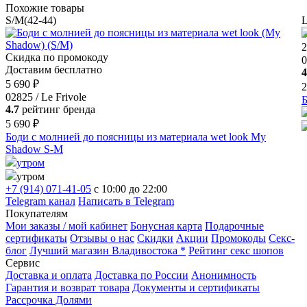
Похожие товары
S/M(42-44)
L
2
Скидка по промокоду
0
Доставим бесплатно
4
5 690 ₽
2
02825 / Le Frivole
Б
4.7
рейтинг бренда
5 690 ₽
Боди с молнией до поясницы из материала wet look My
Shadow S-M
утром
утром
+7 (914) 071-41-05
c 10:00 до 22:00
Telegram канал
Написать в Telegram
Покупателям
Мои заказы / мой кабинет
Бонусная карта
Подарочные
сертификаты
Отзывы о нас
Скидки
Акции
Промокоды
Секс-
блог
Лучший магазин Владивостока *
Рейтинг секс шопов
Сервис
Доставка и оплата
Доставка по России
Анонимность
Гарантия и возврат товара
Документы и сертификаты
Рассрочка Долями