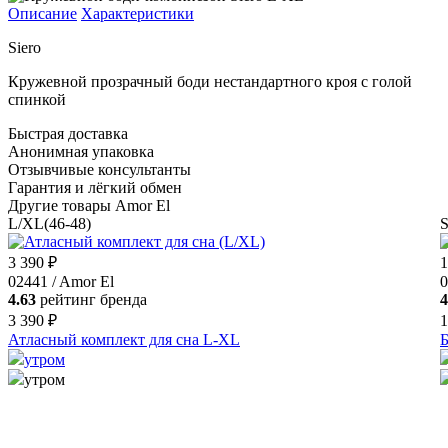
Описание
Характеристики
Siero
Кружевной прозрачный боди нестандартного кроя с голой
спинкой
Быстрая доставка
Анонимная упаковка
Отзывчивые консультанты
Гарантия и лёгкий обмен
Другие товары Amor El
L/XL(46-48)
S
3 390 ₽
1
02441 / Amor El
0
4.63
рейтинг бренда
4
3 390 ₽
1
Атласный комплект для сна L-XL
Б
утром
утром