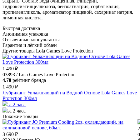
закрыть. Состав: вода очищенная, глицерин,
гидроксиэтилцеллюлоза, бензоатнатрия, сорбат калия,
пропиленгликоль, ароматизатор пищевой, сахаринат натрия,
лимонная кислота.
Быстрая доставка
Анонимная упаковка
Отзывчивые консультанты
Гарантия и лёгкий обмен
Другие товары Lola Games Love Protection
1 490 ₽
03893 / Lola Games Love Protection
4.78
рейтинг бренда
1 490 ₽
Лубрикант Увлажняющий на Водной Основе Lola Games Love
Protection 300мл
за 2 часа
за 2 часа
Похожие товары
2
3 690 ₽
0