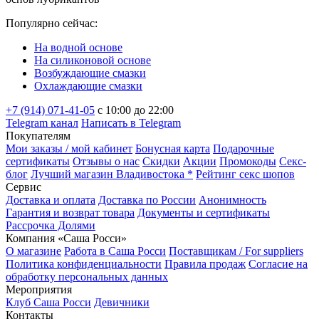
Популярно сейчас:
На водной основе
На силиконовой основе
Возбуждающие смазки
Охлаждающие смазки
+7 (914) 071-41-05
c 10:00 до 22:00
Telegram канал
Написать в Telegram
Покупателям
Мои заказы / мой кабинет
Бонусная карта
Подарочные
сертификаты
Отзывы о нас
Скидки
Акции
Промокоды
Секс-
блог
Лучший магазин Владивостока *
Рейтинг секс шопов
Сервис
Доставка и оплата
Доставка по России
Анонимность
Гарантия и возврат товара
Документы и сертификаты
Рассрочка Долями
Компания «Саша Росси»
О магазине
Работа в Саша Росси
Поставщикам / For suppliers
Политика конфиденциальности
Правила продаж
Согласие на
обработку персональных данных
Мероприятия
Клуб Саша Росси
Девичники
Контакты