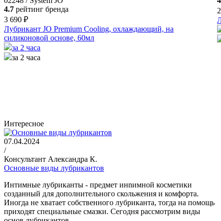
02248 / System JO
4
4.7
рейтинг бренда
2
3 690 ₽
Л
Лубрикант JO Premium Cooling, охлаждающий, на
силиконовой основе, 60мл
за 2 часа
за 2 часа
Интересное
07.04.2024
/
Консультант Александра К.
Основные виды лубрикантов
Интимные лубриканты - предмет инnимной косметики
созданный для дополнительного скольжения и комфорта.
Иногда не хватает собственного лубриканта, тогда на помощь
приходят специальные смазки. Сегодня рассмотрим виды
основ лубрикантов