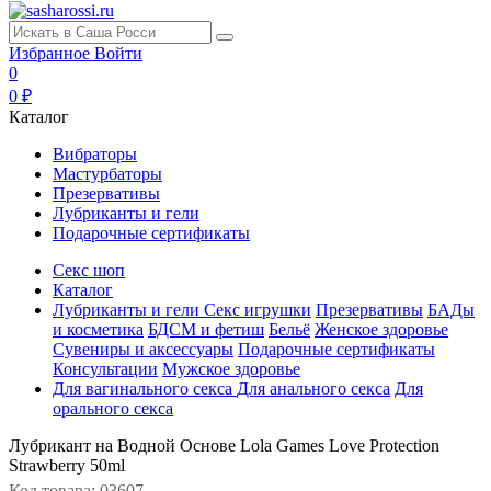
Избранное
Войти
0
0 ₽
Каталог
Вибраторы
Мастурбаторы
Презервативы
Лубриканты и гели
Подарочные сертификаты
Секс шоп
Каталог
Лубриканты и гели
Секс игрушки
Презервативы
БАДы
и косметика
БДСМ и фетиш
Бельё
Женское здоровье
Сувениры и аксессуары
Подарочные сертификаты
Консультации
Мужское здоровье
Для вагинального секса
Для анального секса
Для
орального секса
Лубрикант на Водной Основе Lola Games Love Protection
Strawberry 50ml
Код товара: 03607