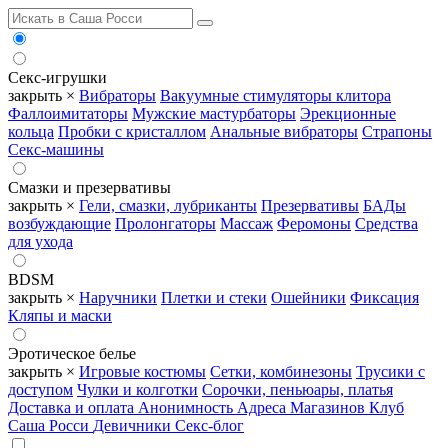
Секс-игрушки
закрыть ×
Вибраторы
Вакуумные стимуляторы клитора
Фаллоимитаторы
Мужские мастурбаторы
Эрекционные
кольца
Пробки с кристаллом
Анальные вибраторы
Страпоны
Секс-машины
Смазки и презервативы
закрыть ×
Гели, смазки, лубриканты
Презервативы
БАДы
возбуждающие
Пролонгаторы
Массаж
Феромоны
Средства
для ухода
BDSM
закрыть ×
Наручники
Плетки и стеки
Ошейники
Фиксация
Кляпы и маски
Эротическое белье
закрыть ×
Игровые костюмы
Сетки, комбинезоны
Трусики с
доступом
Чулки и колготки
Сорочки, пеньюары, платья
Доставка и оплата
Анонимность
Адреса Магазинов
Клуб
Саша Росси
Девичники
Секс-блог