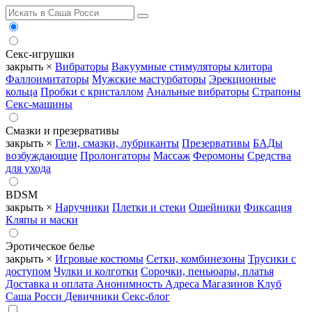
Секс-игрушки
закрыть ×
Вибраторы
Вакуумные стимуляторы клитора
Фаллоимитаторы
Мужские мастурбаторы
Эрекционные
кольца
Пробки с кристаллом
Анальные вибраторы
Страпоны
Секс-машины
Смазки и презервативы
закрыть ×
Гели, смазки, лубриканты
Презервативы
БАДы
возбуждающие
Пролонгаторы
Массаж
Феромоны
Средства
для ухода
BDSM
закрыть ×
Наручники
Плетки и стеки
Ошейники
Фиксация
Кляпы и маски
Эротическое белье
закрыть ×
Игровые костюмы
Сетки, комбинезоны
Трусики с
доступом
Чулки и колготки
Сорочки, пеньюары, платья
Доставка и оплата
Анонимность
Адреса Магазинов
Клуб
Саша Росси
Девичники
Секс-блог