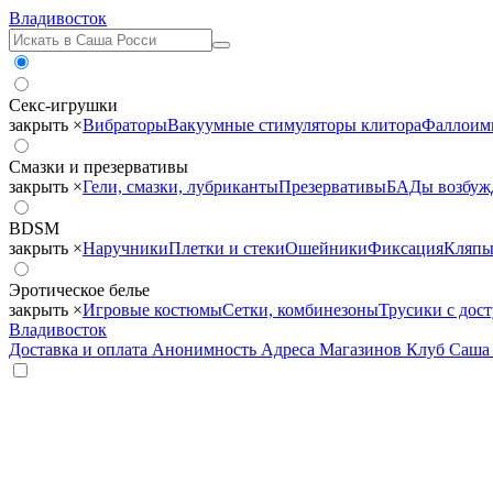
Владивосток
Секс-игрушки
закрыть ×
Вибраторы
Вакуумные стимуляторы клитора
Фаллоим
Смазки и презервативы
закрыть ×
Гели, смазки, лубриканты
Презервативы
БАДы возбу
BDSM
закрыть ×
Наручники
Плетки и стеки
Ошейники
Фиксация
Кляпы
Эротическое белье
закрыть ×
Игровые костюмы
Сетки, комбинезоны
Трусики с дос
Владивосток
Доставка и оплата
Анонимность
Адреса Магазинов
Клуб Саша