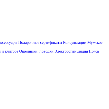
аксессуары
Подарочные сертификаты
Консультации
Мужское
 и клитора
Ошейники, поводки
Электростимуляция
Пояса