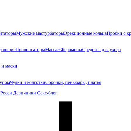
итаторы
Мужские мастурбаторы
Эрекционные кольца
Пробки с к
ждающие
Пролонгаторы
Массаж
Феромоны
Средства для ухода
 и маски
тупом
Чулки и колготки
Сорочки, пеньюары, платья
 Росси
Девичники
Секс-блог