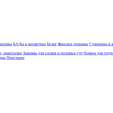
вативы
БАДы и косметика
Бельё
Женское здоровье
Сувениры и 
и, щекоталки
Зажимы для сосков и половых губ
Помпы для груди
тиш
Простыни