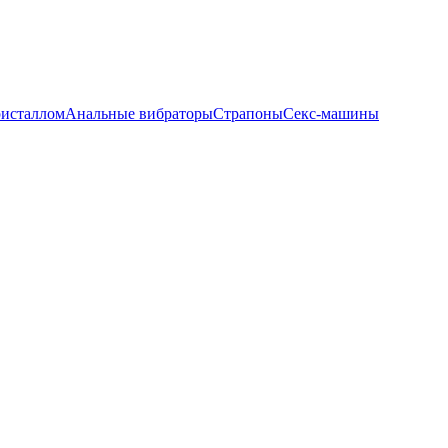
ристаллом
Анальные вибраторы
Страпоны
Секс-машины