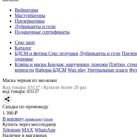
Вибраторы
Мастурбаторы
Презервативы
Лубриканты и гели
Подарочные сертификаты
Секс шоп
Каталог
БДСМ и фетиш
Секс игрушки
Лубриканты и гели
Презер
здоровье
Кляпы и маски
Бондаж, наручники, поножи
Плётки, стек
верности
Наборы БДСМ
Wax play
Уретральные плаги
Фе
Маска черная из эко-кожи
Код товара: 03137 | Купили более 20 раз
код товара:
03137
Скидка по промокоду
1 390 ₽
В корзину
привезем утром
Купить через мессенджер
Telegram
MAX
WhatsApp
Наличие в магазинах