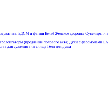
зервативы
БДСМ и фетиш
Бельё
Женское здоровье
Сувениры и 
Пролонгаторы (продление полового акта)
Духи с феромонами
БА
ства для сужения влагалища
Гели для душа