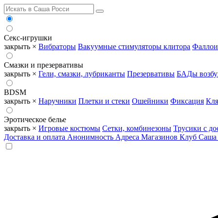
Секс-игрушки
закрыть ×
Вибраторы
Вакуумные стимуляторы клитора
Фаллои
Смазки и презервативы
закрыть ×
Гели, смазки, лубриканты
Презервативы
БАДы возб
BDSM
закрыть ×
Наручники
Плетки и стеки
Ошейники
Фиксация
Кля
Эротическое белье
закрыть ×
Игровые костюмы
Сетки, комбинезоны
Трусики с до
Доставка и оплата
Анонимность
Адреса Магазинов
Клуб Саша