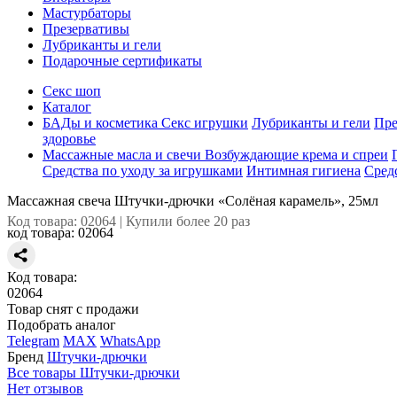
Мастурбаторы
Презервативы
Лубриканты и гели
Подарочные сертификаты
Секс шоп
Каталог
БАДы и косметика
Секс игрушки
Лубриканты и гели
Пре
здоровье
Массажные масла и свечи
Возбуждающие крема и спреи
Средства по уходу за игрушками
Интимная гигиена
Сред
Массажная свеча Штучки-дрючки «Солёная карамель», 25мл
Код товара: 02064 | Купили более 20 раз
код товара:
02064
Код товара:
02064
Товар снят с продажи
Подобрать аналог
Telegram
MAX
WhatsApp
Бренд
Штучки-дрючки
Все товары Штучки-дрючки
Нет отзывов