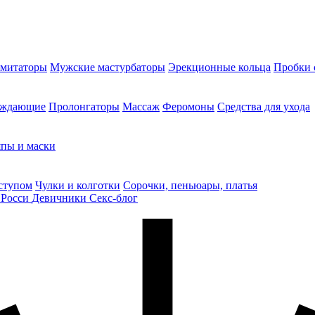
митаторы
Мужские мастурбаторы
Эрекционные кольца
Пробки 
уждающие
Пролонгаторы
Массаж
Феромоны
Средства для ухода
пы и маски
ступом
Чулки и колготки
Сорочки, пеньюары, платья
 Росси
Девичники
Секс-блог