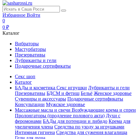
Избранное
Войти
0
0 ₽
Каталог
Вибраторы
Мастурбаторы
Презервативы
Лубриканты и гели
Подарочные сертификаты
Секс шоп
Каталог
БАДы и косметика
Секс игрушки
Лубриканты и гели
Презервативы
БДСМ и фетиш
Бельё
Женское здоровье
Сувениры и аксессуары
Подарочные сертификаты
Консультации
Мужское здоровье
Массажные масла и свечи
Возбуждающие крема и спреи
Пролонгаторы (продление полового акта)
Духи с
феромонами
БАДы для потенции и либидо
Крема для
увеличения члена
Средства по уходу за игрушками
Интимная гигиена
Средства для сужения влагалища
Гели для душа