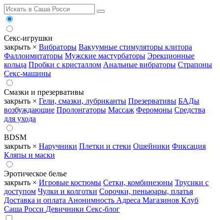
Секс-игрушки
закрыть ×
Вибраторы
Вакуумные стимуляторы клитора
Фаллоимитаторы
Мужские мастурбаторы
Эрекционные
кольца
Пробки с кристаллом
Анальные вибраторы
Страпоны
Секс-машины
Смазки и презервативы
закрыть ×
Гели, смазки, лубриканты
Презервативы
БАДы
возбуждающие
Пролонгаторы
Массаж
Феромоны
Средства
для ухода
BDSM
закрыть ×
Наручники
Плетки и стеки
Ошейники
Фиксация
Кляпы и маски
Эротическое белье
закрыть ×
Игровые костюмы
Сетки, комбинезоны
Трусики с
доступом
Чулки и колготки
Сорочки, пеньюары, платья
Доставка и оплата
Анонимность
Адреса Магазинов
Клуб
Саша Росси
Девичники
Секс-блог