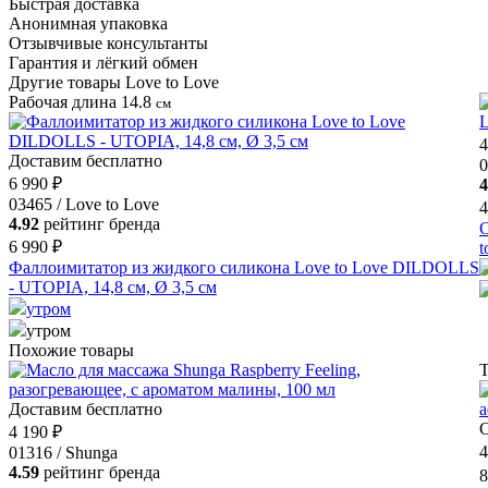
Быстрая доставка
Анонимная упаковка
Отзывчивые консультанты
Гарантия и лёгкий обмен
Другие товары Love to Love
Рабочая длина 14.8
см
4
Доставим бесплатно
0
6 990 ₽
4
03465 / Love to Love
4
4.92
рейтинг бренда
С
6 990 ₽
Фаллоимитатор из жидкого силикона Love to Love DILDOLLS
- UTOPIA, 14,8 см, Ø 3,5 см
утром
утром
Похожие товары
Т
Доставим бесплатно
С
4 190 ₽
4
01316 / Shunga
4.59
рейтинг бренда
8