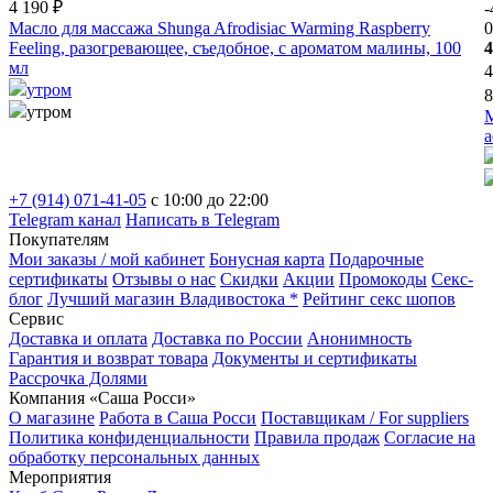
4 190 ₽
Масло для массажа Shunga Afrodisiac Warming Raspberry
0
Feeling, разогревающее, съедобное, с ароматом малины, 100
4
мл
4
утром
8
утром
М
а
+7 (914) 071-41-05
c 10:00 до 22:00
Telegram канал
Написать в Telegram
Покупателям
Мои заказы / мой кабинет
Бонусная карта
Подарочные
сертификаты
Отзывы о нас
Скидки
Акции
Промокоды
Секс-
блог
Лучший магазин Владивостока *
Рейтинг секс шопов
Сервис
Доставка и оплата
Доставка по России
Анонимность
Гарантия и возврат товара
Документы и сертификаты
Рассрочка Долями
Компания «Саша Росси»
О магазине
Работа в Саша Росси
Поставщикам / For suppliers
Политика конфиденциальности
Правила продаж
Согласие на
обработку персональных данных
Мероприятия