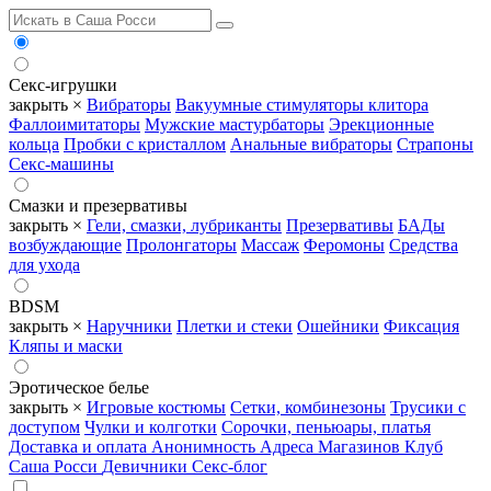
Секс-игрушки
закрыть ×
Вибраторы
Вакуумные стимуляторы клитора
Фаллоимитаторы
Мужские мастурбаторы
Эрекционные
кольца
Пробки с кристаллом
Анальные вибраторы
Страпоны
Секс-машины
Смазки и презервативы
закрыть ×
Гели, смазки, лубриканты
Презервативы
БАДы
возбуждающие
Пролонгаторы
Массаж
Феромоны
Средства
для ухода
BDSM
закрыть ×
Наручники
Плетки и стеки
Ошейники
Фиксация
Кляпы и маски
Эротическое белье
закрыть ×
Игровые костюмы
Сетки, комбинезоны
Трусики с
доступом
Чулки и колготки
Сорочки, пеньюары, платья
Доставка и оплата
Анонимность
Адреса Магазинов
Клуб
Саша Росси
Девичники
Секс-блог