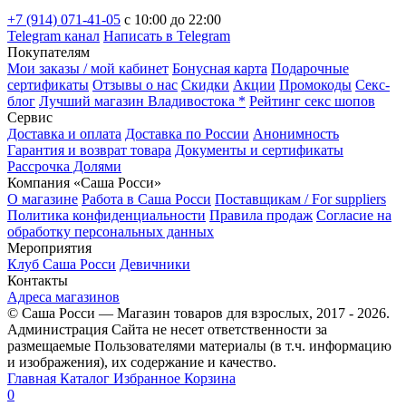
+7 (914) 071-41-05
c 10:00 до 22:00
Telegram канал
Написать в Telegram
Покупателям
Мои заказы / мой кабинет
Бонусная карта
Подарочные
сертификаты
Отзывы о нас
Скидки
Акции
Промокоды
Секс-
блог
Лучший магазин Владивостока *
Рейтинг секс шопов
Сервис
Доставка и оплата
Доставка по России
Анонимность
Гарантия и возврат товара
Документы и сертификаты
Рассрочка Долями
Компания «Саша Росси»
О магазине
Работа в Саша Росси
Поставщикам / For suppliers
Политика конфиденциальности
Правила продаж
Согласие на
обработку персональных данных
Мероприятия
Клуб Саша Росси
Девичники
Контакты
Адреса магазинов
© Саша Росси — Магазин товаров для взрослых, 2017 - 2026.
Администрация Сайта не несет ответственности за
размещаемые Пользователями материалы (в т.ч. информацию
и изображения), их содержание и качество.
Главная
Каталог
Избранное
Корзина
0