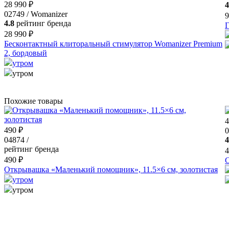
28 990 ₽
4
02749 / Womanizer
9
4.8
рейтинг бренда
Г
28 990 ₽
Бесконтактный клиторальный стимулятор Womanizer Premium
2, бордовый
утром
утром
Похожие товары
4
490 ₽
0
04874 /
4
рейтинг бренда
4
490 ₽
С
Открывашка «Маленький помощник», 11.5×6 см, золотистая
утром
утром