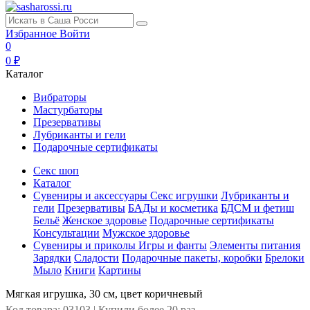
Избранное
Войти
0
0 ₽
Каталог
Вибраторы
Мастурбаторы
Презервативы
Лубриканты и гели
Подарочные сертификаты
Секс шоп
Каталог
Сувениры и аксессуары
Секс игрушки
Лубриканты и
гели
Презервативы
БАДы и косметика
БДСМ и фетиш
Бельё
Женское здоровье
Подарочные сертификаты
Консультации
Мужское здоровье
Сувениры и приколы
Игры и фанты
Элементы питания
Зарядки
Сладости
Подарочные пакеты, коробки
Брелоки
Мыло
Книги
Картины
Мягкая игрушка, 30 см, цвет коричневый
Код товара: 03103 | Купили более 20 раз