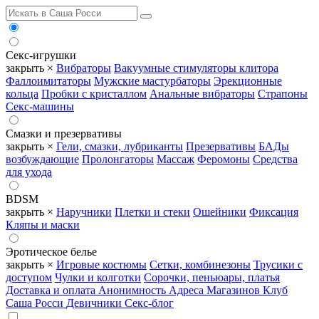
Секс-игрушки
закрыть ×
Вибраторы
Вакуумные стимуляторы клитора
Фаллоимитаторы
Мужские мастурбаторы
Эрекционные
кольца
Пробки с кристаллом
Анальные вибраторы
Страпоны
Секс-машины
Смазки и презервативы
закрыть ×
Гели, смазки, лубриканты
Презервативы
БАДы
возбуждающие
Пролонгаторы
Массаж
Феромоны
Средства
для ухода
BDSM
закрыть ×
Наручники
Плетки и стеки
Ошейники
Фиксация
Кляпы и маски
Эротическое белье
закрыть ×
Игровые костюмы
Сетки, комбинезоны
Трусики с
доступом
Чулки и колготки
Сорочки, пеньюары, платья
Доставка и оплата
Анонимность
Адреса Магазинов
Клуб
Саша Росси
Девичники
Секс-блог