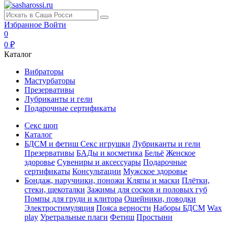
Избранное
Войти
0
0 ₽
Каталог
Вибраторы
Мастурбаторы
Презервативы
Лубриканты и гели
Подарочные сертификаты
Секс шоп
Каталог
БДСМ и фетиш
Секс игрушки
Лубриканты и гели
Презервативы
БАДы и косметика
Бельё
Женское
здоровье
Сувениры и аксессуары
Подарочные
сертификаты
Консультации
Мужское здоровье
Бондаж, наручники, поножи
Кляпы и маски
Плётки,
стеки, щекоталки
Зажимы для сосков и половых губ
Помпы для груди и клитора
Ошейники, поводки
Электростимуляция
Пояса верности
Наборы БДСМ
Wax
play
Уретральные плаги
Фетиш
Простыни