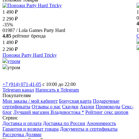
1 490 ₽
1
0
2 290 ₽
4
-35%
1
01987 / Lola Games Party Hard
4.85
рейтинг бренда
С
1 490 ₽
2 290 ₽
Поножи Party Hard Tricky
утром
утром
+7 (914) 071-41-05
c 10:00 до 22:00
Telegram канал
Написать в Telegram
Покупателям
Мои заказы / мой кабинет
Бонусная карта
Подарочные
сертификаты
Отзывы о нас
Скидки
Акции
Промокоды
Секс-
блог
Лучший магазин Владивостока *
Рейтинг секс шопов
Сервис
Доставка и оплата
Доставка по России
Анонимность
Гарантия и возврат товара
Документы и сертификаты
Рассрочка Долями