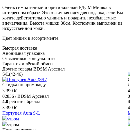
Очень симпатичный и оригинальный БДСМ Мишка в
интересном образе. Это отличная идея для подарка, если Вы
хотите действительно удивить и подарить незабываемые
впечатления. Высота мишки 30см. Костюмчик выполнен из
искусственной кожи.
Цвет мишек в ассортименте.
Быстрая доставка
Анонимная упаковка
Отзывчивые консультанты
Гарантия и лёгкий обмен
Другие товары BDSM Арсенал
S/L(42-46)
С
Скидка по промокоду
Д
3 390 ₽
4
02836 / BDSM Арсенал
0
4.8
рейтинг бренда
4
3 390 ₽
4
Портупея Aura S-L
утром
утром
Похожие товары