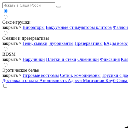
Секс-игрушки
закрыть ×
Вибраторы
Вакуумные стимуляторы клитора
Фаллои
Смазки и презервативы
закрыть ×
Гели, смазки, лубриканты
Презервативы
БАДы возб
BDSM
закрыть ×
Наручники
Плетки и стеки
Ошейники
Фиксация
Кля
Эротическое белье
закрыть ×
Игровые костюмы
Сетки, комбинезоны
Трусики с до
Доставка и оплата
Анонимность
Адреса Магазинов
Клуб Саша