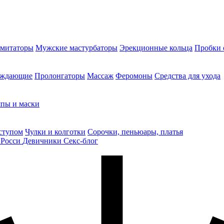
митаторы
Мужские мастурбаторы
Эрекционные кольца
Пробки 
уждающие
Пролонгаторы
Массаж
Феромоны
Средства для ухода
пы и маски
ступом
Чулки и колготки
Сорочки, пеньюары, платья
 Росси
Девичники
Секс-блог