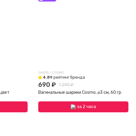
04815 / COSMO
4.89
рейтинг бренда
690 ₽
1 290 ₽
 цвет
Вагинальные шарики Cosmo, ⌀3 см, 60 гр.
за 2 часа