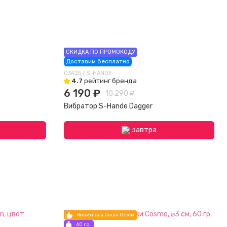
СКИДКА ПО ПРОМОКОДУ
Доставим бесплатно
03425 / S-HANDE
4.7
рейтинг бренда
6 190 ₽
10 290 ₽
Вибратор S-Hande Dagger
завтра
Новинка в Саша Рóсси
60 гр.