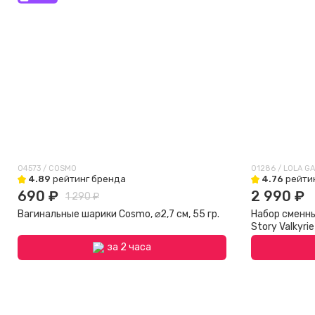
04573 / COSMO
01286 / LOLA G
4.89
рейтинг бренда
4.76
рейти
690 ₽
2 990 ₽
1 290 ₽
Вагинальные шарики Cosmo, ⌀2,7 см, 55 гр.
Набор сменн
Story Valkyrie
за 2 часа