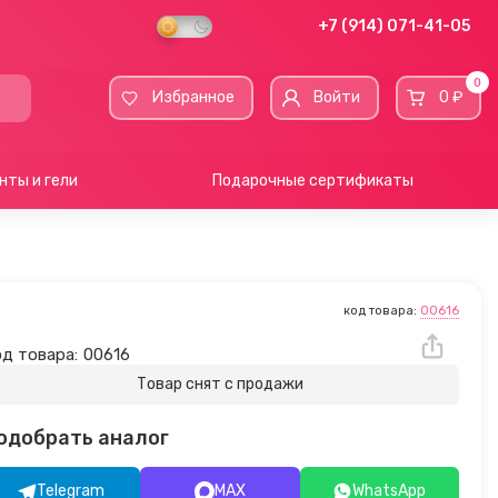
+7 (914) 071-41-05
0
Избранное
Войти
0 ₽
нты и гели
Подарочные сертификаты
код товара:
00616
д товара:
00616
Товар снят с продажи
одобрать аналог
Telegram
MAX
WhatsApp