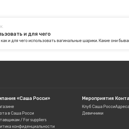
К.
ьзовать и для чего
ак и для чего использовать вагинальные шарики. Какие они быва
мпания «Саша Росси»
Мероприятия
Конт
агазине
Клуб Саша Росси
Адреса
ота в Саша Росси
Девичники
тавщикам / For suppliers
итика конфиденциальности