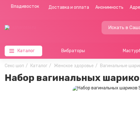
Владивосток
Доставка и оплата
Анонимность
Адре
Каталог
Вибраторы
Мастур
Секс шоп
Каталог
Женское здоровье
Вагинальные шари
Набор вагинальных шарик