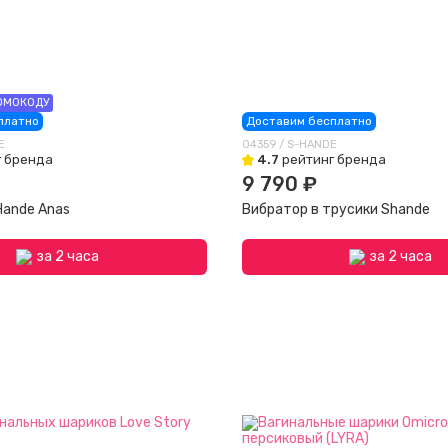
ОМОКОДУ
платно
Доставим бесплатно
E
04359 / S-HANDE
 бренда
4.7
рейтинг бренда
9 790 ₽
Hande Anas
Вибратор в трусики Shande
за 2 часа
за 2 часа