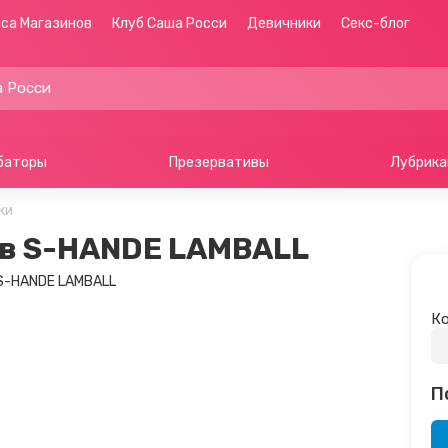
са Магазинов
Клуб Саша Росси
Девичники
Секс-блог
баторы
Презервативы
Лубрика
ки
ов S-HANDE LAMBALL
Ко
П