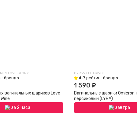
AMES LOVE STORY
02936 / LE FRIVOLE
нг бренда
4.7
рейтинг бренда
1 590 ₽
ых вагинальных шариков Love
Вагинальные шарики Omicron,
 Wine
персиковый (LYRA)
за 2 часа
завтра