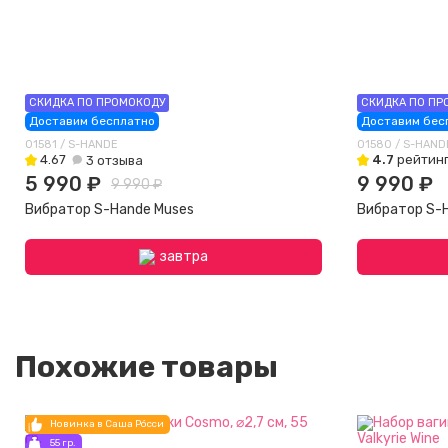
СКИДКА ПО ПРОМОКОДУ
СКИДКА ПО ПР
Доставим бесплатно
Доставим бес
01581 / S-HANDE
01580 / S-HAND
4.67
4.7
рейтинг
3 отзыва
5 990 ₽
9 990 ₽
9 990 ₽
Вибратор S-Hande Muses
Вибратор S-
завтра
Похожие товары
Новинка в Саша Рóсси
55 гр.