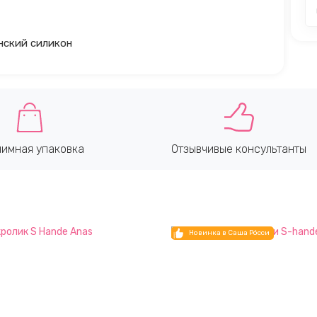
нский силикон
имная упаковка
Отзывчивые консультанты
Новинка в Саша Рóсси