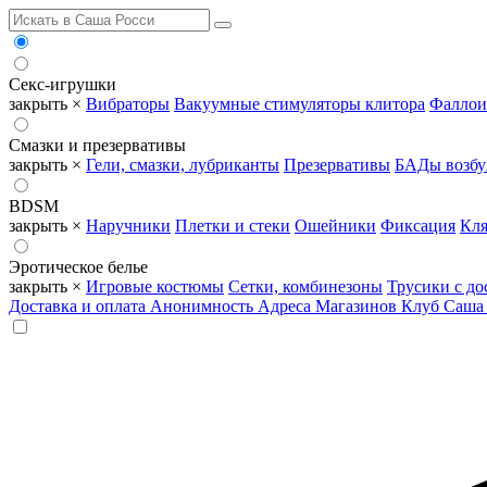
Секс-игрушки
закрыть ×
Вибраторы
Вакуумные стимуляторы клитора
Фаллои
Смазки и презервативы
закрыть ×
Гели, смазки, лубриканты
Презервативы
БАДы возб
BDSM
закрыть ×
Наручники
Плетки и стеки
Ошейники
Фиксация
Кля
Эротическое белье
закрыть ×
Игровые костюмы
Сетки, комбинезоны
Трусики с до
Доставка и оплата
Анонимность
Адреса Магазинов
Клуб Саша