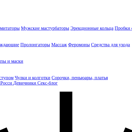
митаторы
Мужские мастурбаторы
Эрекционные кольца
Пробки 
уждающие
Пролонгаторы
Массаж
Феромоны
Средства для ухода
пы и маски
ступом
Чулки и колготки
Сорочки, пеньюары, платья
 Росси
Девичники
Секс-блог