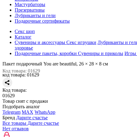
Мастурбаторы
Презервативы
Лубриканты и гели
Подарочные сертификаты
Секс шоп
Каталог
Сувениры и аксессуары
Секс игрушки
Лубриканты и гел
здоровье
Подарочные пакеты, коробки
Сувениры и приколы
Игры
Пакет подарочный You are beautiful, 26 × 28 × 8 см
Код товара: 01629
код товара:
01629
Код товара:
01629
Товар снят с продажи
Подобрать аналог
Telegram
MAX
WhatsApp
Бренд
Дарите счастье
Все товары Дарите счастье
Нет отзывов