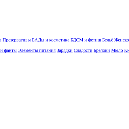
и
Презервативы
БАДы и косметика
БДСМ и фетиш
Бельё
Женско
 и фанты
Элементы питания
Зарядки
Сладости
Брелоки
Мыло
К