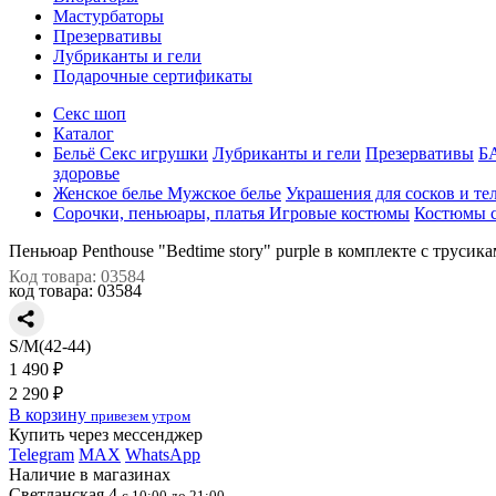
Мастурбаторы
Презервативы
Лубриканты и гели
Подарочные сертификаты
Секс шоп
Каталог
Бельё
Секс игрушки
Лубриканты и гели
Презервативы
Б
здоровье
Женское белье
Мужское белье
Украшения для сосков и те
Сорочки, пеньюары, платья
Игровые костюмы
Костюмы с
Пеньюар Penthouse "Bedtime story" purple в комплекте с трусик
Код товара: 03584
код товара:
03584
S/M(42-44)
1 490 ₽
2 290 ₽
В корзину
привезем утром
Купить через мессенджер
Telegram
MAX
WhatsApp
Наличие в магазинах
Светланская 4
с 10:00 до 21:00