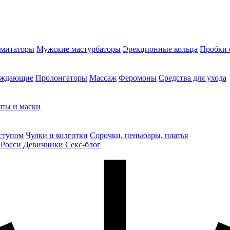
митаторы
Мужские мастурбаторы
Эрекционные кольца
Пробки 
уждающие
Пролонгаторы
Массаж
Феромоны
Средства для ухода
пы и маски
ступом
Чулки и колготки
Сорочки, пеньюары, платья
 Росси
Девичники
Секс-блог