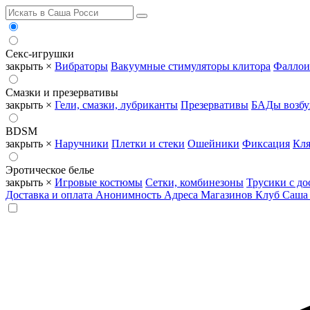
Секс-игрушки
закрыть ×
Вибраторы
Вакуумные стимуляторы клитора
Фаллои
Смазки и презервативы
закрыть ×
Гели, смазки, лубриканты
Презервативы
БАДы возб
BDSM
закрыть ×
Наручники
Плетки и стеки
Ошейники
Фиксация
Кля
Эротическое белье
закрыть ×
Игровые костюмы
Сетки, комбинезоны
Трусики с до
Доставка и оплата
Анонимность
Адреса Магазинов
Клуб Саша