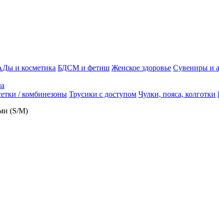
АДы и косметика
БДСМ и фетиш
Женское здоровье
Сувениры и 
ла
етки / комбинезоны
Трусики с доступом
Чулки, пояса, колготки
ами (S/M)