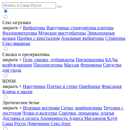
Секс-игрушки
закрыть ×
Вибраторы
Вакуумные стимуляторы клитора
Фаллоимитаторы
Мужские мастурбаторы
Эрекционные
кольца
Пробки с кристаллом
Анальные вибраторы
Страпоны
Секс-машины
Смазки и презервативы
закрыть ×
Гели, смазки, лубриканты
Презервативы
БАДы
возбуждающие
Пролонгаторы
Массаж
Феромоны
Средства
для ухода
BDSM
закрыть ×
Наручники
Плетки и стеки
Ошейники
Фиксация
Кляпы и маски
Эротическое белье
закрыть ×
Игровые костюмы
Сетки, комбинезоны
Трусики с
доступом
Чулки и колготки
Сорочки, пеньюары, платья
Доставка и оплата
Анонимность
Адреса Магазинов
Клуб
Саша Росси
Девичники
Секс-блог