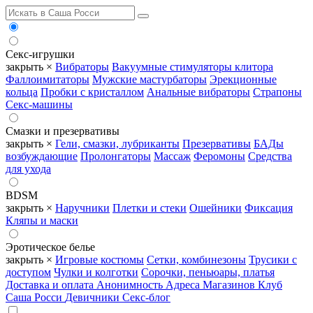
Секс-игрушки
закрыть ×
Вибраторы
Вакуумные стимуляторы клитора
Фаллоимитаторы
Мужские мастурбаторы
Эрекционные
кольца
Пробки с кристаллом
Анальные вибраторы
Страпоны
Секс-машины
Смазки и презервативы
закрыть ×
Гели, смазки, лубриканты
Презервативы
БАДы
возбуждающие
Пролонгаторы
Массаж
Феромоны
Средства
для ухода
BDSM
закрыть ×
Наручники
Плетки и стеки
Ошейники
Фиксация
Кляпы и маски
Эротическое белье
закрыть ×
Игровые костюмы
Сетки, комбинезоны
Трусики с
доступом
Чулки и колготки
Сорочки, пеньюары, платья
Доставка и оплата
Анонимность
Адреса Магазинов
Клуб
Саша Росси
Девичники
Секс-блог