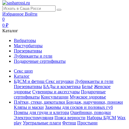
Избранное
Войти
0
0 ₽
Каталог
Вибраторы
Мастурбаторы
Презервативы
Лубриканты и гели
Подарочные сертификаты
Секс шоп
Каталог
БДСМ и фетиш
Секс игрушки
Лубриканты и гели
Презервативы
БАДы и косметика
Бельё
Женское
здоровье
Сувениры и аксессуары
Подарочные
сертификаты
Консультации
Мужское здоровье
Плётки, стеки, щекоталки
Бондаж, наручники, поножи
Кляпы и маски
Зажимы для сосков и половых губ
Помпы для груди и клитора
Ошейники, поводки
Электростимуляция
Пояса верности
Наборы БДСМ
Wax
play
Уретральные плаги
Фетиш
Простыни