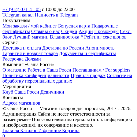
+7 (914) 071-41-05
c 10:00 до 22:00
Telegram канал
Написать в Telegram
Покупателям
Мои заказы / мой кабинет
Бонусная карта
Подарочные
сертификаты
Отзывы о нас
Скидки
Акции
Промокоды
Секс-
блог
Лучший магазин Владивостока *
Рейтинг секс шопов
Сервис
Доставка и оплата
Доставка по России
Анонимность
Гарантия и возврат товара
Документы и сертификаты
Рассрочка Долями
Компания «Саша Росси»
О магазине
Работа в Саша Росси
Поставщикам / For suppliers
Политика конфиденциальности
Правила продаж
Согласие на
обработку персональных данных
Мероприятия
Клуб Саша Росси
Девичники
Контакты
Адреса магазинов
© Саша Росси — Магазин товаров для взрослых, 2017 - 2026.
Администрация Сайта не несет ответственности за
размещаемые Пользователями материалы (в т.ч. информацию
и изображения), их содержание и качество.
Главная
Каталог
Избранное
Корзина
0