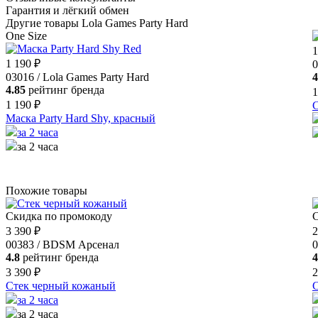
Гарантия и лёгкий обмен
Другие товары Lola Games Party Hard
One Size
1
1 190 ₽
0
03016 / Lola Games Party Hard
4
4.85
рейтинг бренда
1
1 190 ₽
С
Маска Party Hard Shy, красный
за 2 часа
за 2 часа
Похожие товары
Скидка по промокоду
С
3 390 ₽
2
00383 / BDSM Арсенал
0
4.8
рейтинг бренда
4
3 390 ₽
2
Стек черный кожаный
С
за 2 часа
за 2 часа