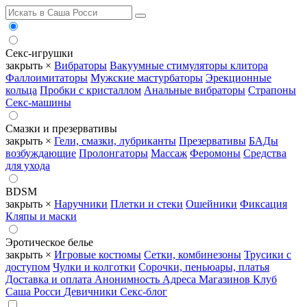
Секс-игрушки
закрыть ×
Вибраторы
Вакуумные стимуляторы клитора
Фаллоимитаторы
Мужские мастурбаторы
Эрекционные
кольца
Пробки с кристаллом
Анальные вибраторы
Страпоны
Секс-машины
Смазки и презервативы
закрыть ×
Гели, смазки, лубриканты
Презервативы
БАДы
возбуждающие
Пролонгаторы
Массаж
Феромоны
Средства
для ухода
BDSM
закрыть ×
Наручники
Плетки и стеки
Ошейники
Фиксация
Кляпы и маски
Эротическое белье
закрыть ×
Игровые костюмы
Сетки, комбинезоны
Трусики с
доступом
Чулки и колготки
Сорочки, пеньюары, платья
Доставка и оплата
Анонимность
Адреса Магазинов
Клуб
Саша Росси
Девичники
Секс-блог