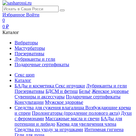
Избранное
Войти
0
0 ₽
Каталог
Вибраторы
Мастурбаторы
Презервативы
Лубриканты и гели
Подарочные сертификаты
Секс шоп
Каталог
БАДы и косметика
Секс игрушки
Лубриканты и гели
Презервативы
БДСМ и фетиш
Бельё
Женское здоровье
Сувениры и аксессуары
Подарочные сертификаты
Консультации
Мужское здоровье
Средства для сужения влагалища
Возбуждающие крема
и спреи
Пролонгаторы (продление полового акта)
Духи
с феромонами
Массажные масла и свечи
БАДы для
потенции и либидо
Крема для увеличения члена
Средства по уходу за игрушками
Интимная гигиена
Гели для душа