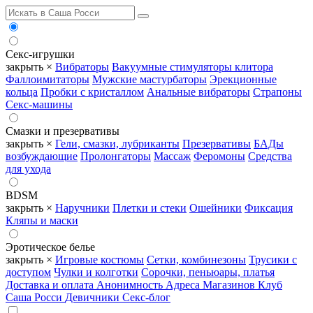
Секс-игрушки
закрыть ×
Вибраторы
Вакуумные стимуляторы клитора
Фаллоимитаторы
Мужские мастурбаторы
Эрекционные
кольца
Пробки с кристаллом
Анальные вибраторы
Страпоны
Секс-машины
Смазки и презервативы
закрыть ×
Гели, смазки, лубриканты
Презервативы
БАДы
возбуждающие
Пролонгаторы
Массаж
Феромоны
Средства
для ухода
BDSM
закрыть ×
Наручники
Плетки и стеки
Ошейники
Фиксация
Кляпы и маски
Эротическое белье
закрыть ×
Игровые костюмы
Сетки, комбинезоны
Трусики с
доступом
Чулки и колготки
Сорочки, пеньюары, платья
Доставка и оплата
Анонимность
Адреса Магазинов
Клуб
Саша Росси
Девичники
Секс-блог