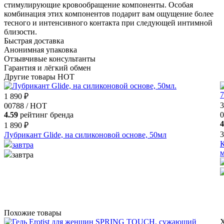
стимулирующие кровообращение компоненты. Особая
комбинация этих компонентов подарит вам ощущение более
тесного и интенсивного контакта при следующей интимной
близости.
Быстрая доставка
Анонимная упаковка
Отзывчивые консультанты
Гарантия и лёгкий обмен
Другие товары HOT
1 890 ₽
3
00788 / HOT
4.59
рейтинг бренда
0
4
1 890 ₽
3
Лубрикант Glide, на силиконовой основе, 50мл
К
завтра
завтра
Похожие товары