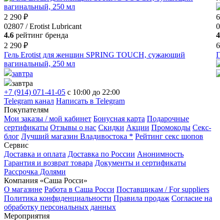
2 290 ₽
6
02807 / Erotist Lubricant
0
4.6
рейтинг бренда
4
2 290 ₽
6
Гель Erotist для женщин SPRING TOUCH, сужающий
вагинальный, 250 мл
завтра
завтра
+7 (914) 071-41-05
c 10:00 до 22:00
Telegram канал
Написать в Telegram
Покупателям
Мои заказы / мой кабинет
Бонусная карта
Подарочные
сертификаты
Отзывы о нас
Скидки
Акции
Промокоды
Секс-
блог
Лучший магазин Владивостока *
Рейтинг секс шопов
Сервис
Доставка и оплата
Доставка по России
Анонимность
Гарантия и возврат товара
Документы и сертификаты
Рассрочка Долями
Компания «Саша Росси»
О магазине
Работа в Саша Росси
Поставщикам / For suppliers
Политика конфиденциальности
Правила продаж
Согласие на
обработку персональных данных
Мероприятия