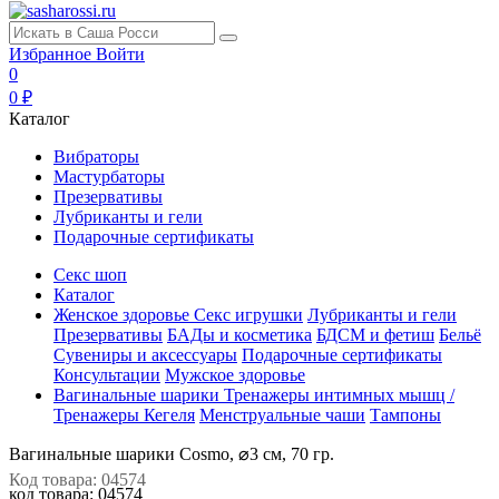
Избранное
Войти
0
0 ₽
Каталог
Вибраторы
Мастурбаторы
Презервативы
Лубриканты и гели
Подарочные сертификаты
Секс шоп
Каталог
Женское здоровье
Секс игрушки
Лубриканты и гели
Презервативы
БАДы и косметика
БДСМ и фетиш
Бельё
Сувениры и аксессуары
Подарочные сертификаты
Консультации
Мужское здоровье
Вагинальные шарики
Тренажеры интимных мышц /
Тренажеры Кегеля
Менструальные чаши
Тампоны
Вагинальные шарики Cosmo, ⌀3 см, 70 гр.
Код товара: 04574
код товара:
04574