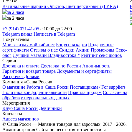
1 590 ₽
2
Вагинальные шарики Omicron, цвет персиковый (LYRA)
Н
за 2 часа
за 2 часа
+7 (914) 071-41-05
c 10:00 до 22:00
Telegram канал
Написать в Telegram
Покупателям
Мои заказы / мой кабинет
Бонусная карта
Подарочные
сертификаты
Отзывы о нас
Скидки
Акции
Промокоды
Секс-
блог
Лучший магазин Владивостока *
Рейтинг секс шопов
Сервис
Доставка и оплата
Доставка по России
Анонимность
Гарантия и возврат товара
Документы и сертификаты
Рассрочка Долями
Компания «Саша Росси»
О магазине
Работа в Саша Росси
Поставщикам / For suppliers
Политика конфиденциальности
Правила продаж
Согласие на
обработку персональных данных
Мероприятия
Клуб Саша Росси
Девичники
Контакты
Адреса магазинов
© Саша Росси — Магазин товаров для взрослых, 2017 - 2026.
Администрация Сайта не несет ответственности за