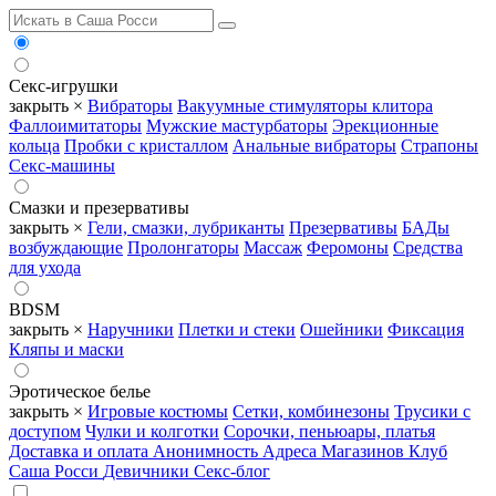
Секс-игрушки
закрыть ×
Вибраторы
Вакуумные стимуляторы клитора
Фаллоимитаторы
Мужские мастурбаторы
Эрекционные
кольца
Пробки с кристаллом
Анальные вибраторы
Страпоны
Секс-машины
Смазки и презервативы
закрыть ×
Гели, смазки, лубриканты
Презервативы
БАДы
возбуждающие
Пролонгаторы
Массаж
Феромоны
Средства
для ухода
BDSM
закрыть ×
Наручники
Плетки и стеки
Ошейники
Фиксация
Кляпы и маски
Эротическое белье
закрыть ×
Игровые костюмы
Сетки, комбинезоны
Трусики с
доступом
Чулки и колготки
Сорочки, пеньюары, платья
Доставка и оплата
Анонимность
Адреса Магазинов
Клуб
Саша Росси
Девичники
Секс-блог