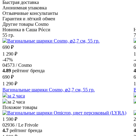
Быстрая доставка
Анонимная упаковка
Отзывчивые консультанты
Гарантия и лёгкий обмен
Другие товары Cosmo
Новинка в Саша Рóсси
Н
55 гр.
7
690 ₽
6
1 290 ₽
1
-47%
04573 / Cosmo
0
4.89
рейтинг бренда
4
690 ₽
6
1 290 ₽
1
Вагинальные шарики Cosmo, ⌀2,7 см, 55 гр.
В
за 2 часа
за 2 часа
Похожие товары
1 590 ₽
2
02936 / Le Frivole
0
4.7
рейтинг бренда
4