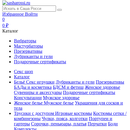
Избранное
Войти
0
0 ₽
Каталог
Вибраторы
Мастурбаторы
Презервативы
Лубриканты и гели
Подарочные сертификаты
Секс шоп
Каталог
Бельё
Секс игрушки
Лубриканты и гели
Презервативы
БАДы и косметика
БДСМ и фетиш
Женское здоровье
Сувениры и аксессуары
Подарочные сертификаты
Консультации
Мужское здоровье
Женское белье
Мужское белье
Украшения для сосков и
тела
Трусики с доступом
Игровые костюмы
Костюмы сетки /
комбинезоны
Чулки, пояса, колготки
Портупеи и
гартеры
Сорочки, пеньюары, платья
Перчатки
Боди
Комплекты