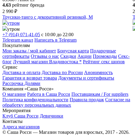
4.63
рейтинг бренда
4
2 990 ₽
2
Трусики-танго с декоративной резинкой, M
Т
утром
утром
+7 (914) 071-41-05
c 10:00 до 22:00
Telegram канал
Написать в Telegram
Покупателям
Мои заказы / мой кабинет
Бонусная карта
Подарочные
сертификаты
Отзывы о нас
Скидки
Акции
Промокоды
Секс-
блог
Лучший магазин Владивостока *
Рейтинг секс шопов
Сервис
Доставка и оплата
Доставка по России
Анонимность
Гарантия и возврат товара
Документы и сертификаты
Рассрочка Долями
Компания «Саша Росси»
О магазине
Работа в Саша Росси
Поставщикам / For suppliers
Политика конфиденциальности
Правила продаж
Согласие на
обработку персональных данных
Мероприятия
Клуб Саша Росси
Девичники
Контакты
Адреса магазинов
© Саша Росси — Магазин товаров для взрослых, 2017 - 2026.