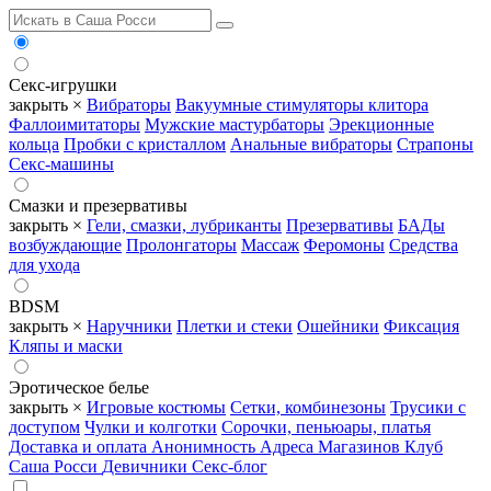
Секс-игрушки
закрыть ×
Вибраторы
Вакуумные стимуляторы клитора
Фаллоимитаторы
Мужские мастурбаторы
Эрекционные
кольца
Пробки с кристаллом
Анальные вибраторы
Страпоны
Секс-машины
Смазки и презервативы
закрыть ×
Гели, смазки, лубриканты
Презервативы
БАДы
возбуждающие
Пролонгаторы
Массаж
Феромоны
Средства
для ухода
BDSM
закрыть ×
Наручники
Плетки и стеки
Ошейники
Фиксация
Кляпы и маски
Эротическое белье
закрыть ×
Игровые костюмы
Сетки, комбинезоны
Трусики с
доступом
Чулки и колготки
Сорочки, пеньюары, платья
Доставка и оплата
Анонимность
Адреса Магазинов
Клуб
Саша Росси
Девичники
Секс-блог