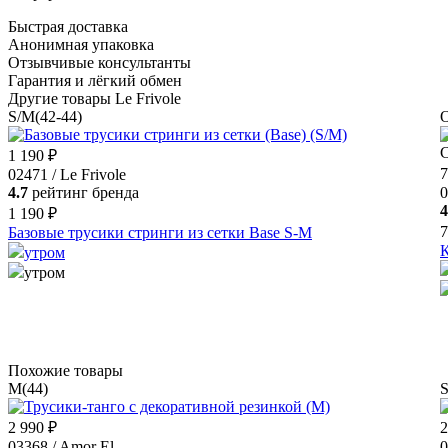
Быстрая доставка
Анонимная упаковка
Отзывчивые консультанты
Гарантия и лёгкий обмен
Другие товары Le Frivole
S/M(42-44)
O
С
1 190 ₽
7
02471 / Le Frivole
4.7
рейтинг бренда
0
4
1 190 ₽
7
Базовые трусики стринги из сетки Base S-M
К
утром
утром
Похожие товары
M(44)
S
2 990 ₽
2
03368 / Amor El
0