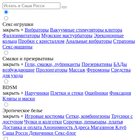
Секс-игрушки
закрыть ×
Вибраторы
Вакуумные стимуляторы клитора
Фаллоимитаторы
Мужские мастурбаторы
Эрекционные
кольца
Пробки с кристаллом
Анальные вибраторы
Страпоны
Секс-машины
Смазки и презервативы
закрыть ×
Гели, смазки, лубриканты
Презервативы
БАДы
возбуждающие
Пролонгаторы
Массаж
Феромоны
Средства
для ухода
BDSM
закрыть ×
Наручники
Плетки и стеки
Ошейники
Фиксация
Кляпы и маски
Эротическое белье
закрыть ×
Игровые костюмы
Сетки, комбинезоны
Трусики с
доступом
Чулки и колготки
Сорочки, пеньюары, платья
Доставка и оплата
Анонимность
Адреса Магазинов
Клуб
Саша Росси
Девичники
Секс-блог