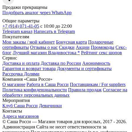
Продажи прекращены
Подобрать аналог через
WhatsApp
Общие параметры
+7 (914) 071-41-05
c 10:00 до 22:00
Telegram канал
Написать в Telegram
Покупателям
Мои заказы / мой кабинет
Бонусная карта
Подарочные
сертификаты
Отзывы о нас
Скидки
Акции
Промокоды
Секс-
блог
Лучший магазин Владивостока *
Рейтинг секс шопов
Сервис
Доставка и оплата
Доставка по России
Анонимность
Гарантия и возврат товара
Документы и сертификаты
Рассрочка Долями
Компания «Саша Росси»
О магазине
Работа в Саша Росси
Поставщикам / For suppliers
Политика конфиденциальности
Правила продаж
Согласие на
обработку персональных данных
Мероприятия
Клуб Саша Росси
Девичники
Контакты
Адреса магазинов
© Саша Росси — Магазин товаров для взрослых, 2017 - 2026.
Администрация Сайта не несет ответственности за