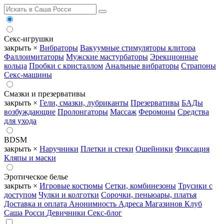
Секс-игрушки
закрыть ×
Вибраторы
Вакуумные стимуляторы клитора
Фаллоимитаторы
Мужские мастурбаторы
Эрекционные
кольца
Пробки с кристаллом
Анальные вибраторы
Страпоны
Секс-машины
Смазки и презервативы
закрыть ×
Гели, смазки, лубриканты
Презервативы
БАДы
возбуждающие
Пролонгаторы
Массаж
Феромоны
Средства
для ухода
BDSM
закрыть ×
Наручники
Плетки и стеки
Ошейники
Фиксация
Кляпы и маски
Эротическое белье
закрыть ×
Игровые костюмы
Сетки, комбинезоны
Трусики с
доступом
Чулки и колготки
Сорочки, пеньюары, платья
Доставка и оплата
Анонимность
Адреса Магазинов
Клуб
Саша Росси
Девичники
Секс-блог