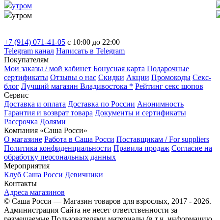
утром
утром
+7 (914) 071-41-05
c 10:00 до 22:00
Telegram канал
Написать в Telegram
Покупателям
Мои заказы / мой кабинет
Бонусная карта
Подарочные
сертификаты
Отзывы о нас
Скидки
Акции
Промокоды
Секс-
блог
Лучший магазин Владивостока *
Рейтинг секс шопов
Сервис
Доставка и оплата
Доставка по России
Анонимность
Гарантия и возврат товара
Документы и сертификаты
Рассрочка Долями
Компания «Саша Росси»
О магазине
Работа в Саша Росси
Поставщикам / For suppliers
Политика конфиденциальности
Правила продаж
Согласие на
обработку персональных данных
Мероприятия
Клуб Саша Росси
Девичники
Контакты
Адреса магазинов
© Саша Росси — Магазин товаров для взрослых, 2017 - 2026.
Администрация Сайта не несет ответственности за
размещаемые Пользователями материалы (в т.ч. информацию