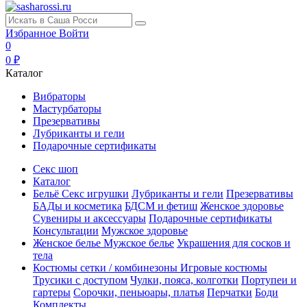
Избранное
Войти
0
0 ₽
Каталог
Вибраторы
Мастурбаторы
Презервативы
Лубриканты и гели
Подарочные сертификаты
Секс шоп
Каталог
Бельё
Секс игрушки
Лубриканты и гели
Презервативы
БАДы и косметика
БДСМ и фетиш
Женское здоровье
Сувениры и аксессуары
Подарочные сертификаты
Консультации
Мужское здоровье
Женское белье
Мужское белье
Украшения для сосков и
тела
Костюмы сетки / комбинезоны
Игровые костюмы
Трусики с доступом
Чулки, пояса, колготки
Портупеи и
гартеры
Сорочки, пеньюары, платья
Перчатки
Боди
Комплекты