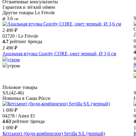
Отзывчивые консультанты
Гарантия и лёгкий обмен
Другие товары Le Frivole
S
⌀ 3.6
см
С
2 490 ₽
Д
02720 / Le Frivole
6
4.7
рейтинг бренда
0
2 490 ₽
4
Анальная втулка Gravity CORE, цвет черный, Ø 3,6 см
6
утром
К
утром
Похожие товары
S/L(42-46)
S
Новинка в Саша Рóсси
Н
1 690 ₽
1
04278 / Amor El
0
4.63
рейтинг бренда
4
1 690 ₽
1
Кетсьюит (боди-комбинезон) Sevilla S/L (черный)
К