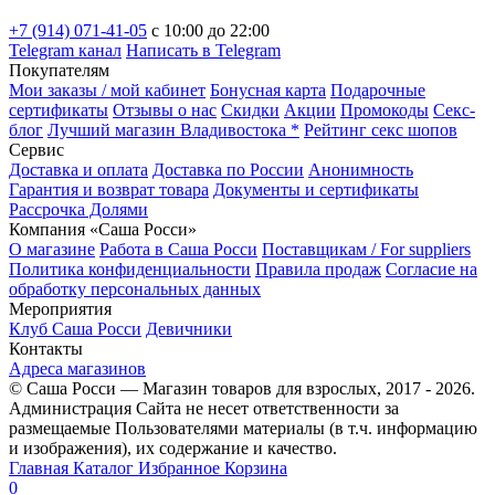
+7 (914) 071-41-05
c 10:00 до 22:00
Telegram канал
Написать в Telegram
Покупателям
Мои заказы / мой кабинет
Бонусная карта
Подарочные
сертификаты
Отзывы о нас
Скидки
Акции
Промокоды
Секс-
блог
Лучший магазин Владивостока *
Рейтинг секс шопов
Сервис
Доставка и оплата
Доставка по России
Анонимность
Гарантия и возврат товара
Документы и сертификаты
Рассрочка Долями
Компания «Саша Росси»
О магазине
Работа в Саша Росси
Поставщикам / For suppliers
Политика конфиденциальности
Правила продаж
Согласие на
обработку персональных данных
Мероприятия
Клуб Саша Росси
Девичники
Контакты
Адреса магазинов
© Саша Росси — Магазин товаров для взрослых, 2017 - 2026.
Администрация Сайта не несет ответственности за
размещаемые Пользователями материалы (в т.ч. информацию
и изображения), их содержание и качество.
Главная
Каталог
Избранное
Корзина
0