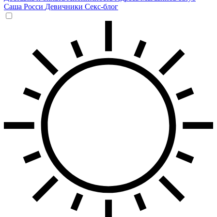
Саша Росси
Девичники
Секс-блог