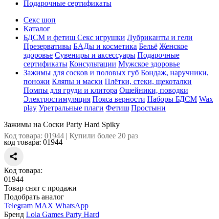
Подарочные сертификаты
Секс шоп
Каталог
БДСМ и фетиш
Секс игрушки
Лубриканты и гели
Презервативы
БАДы и косметика
Бельё
Женское
здоровье
Сувениры и аксессуары
Подарочные
сертификаты
Консультации
Мужское здоровье
Зажимы для сосков и половых губ
Бондаж, наручники,
поножи
Кляпы и маски
Плётки, стеки, щекоталки
Помпы для груди и клитора
Ошейники, поводки
Электростимуляция
Пояса верности
Наборы БДСМ
Wax
play
Уретральные плаги
Фетиш
Простыни
Зажимы на Cоски Party Hard Spiky
Код товара: 01944 | Купили более 20 раз
код товара:
01944
Код товара:
01944
Товар снят с продажи
Подобрать аналог
Telegram
MAX
WhatsApp
Бренд
Lola Games Party Hard