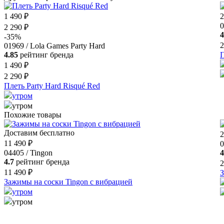
1 490 ₽
2
0
2 290 ₽
4
-35%
2
01969 / Lola Games Party Hard
4.85
рейтинг бренда
П
1 490 ₽
2 290 ₽
Плеть Party Hard Risqué Red
утром
утром
Похожие товары
Доставим бесплатно
2
11 490 ₽
0
04405 / Tingon
4
4.7
рейтинг бренда
2
11 490 ₽
З
Зажимы на соски Tingon с вибрацией
утром
утром