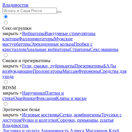
Владивосток
Секс-игрушки
закрыть ×
Вибраторы
Вакуумные стимуляторы
клитора
Фаллоимитаторы
Мужские
мастурбаторы
Эрекционные кольца
Пробки с
кристаллом
Анальные вибраторы
Страпоны
Секс-машины
Смазки и презервативы
закрыть ×
Гели, смазки, лубриканты
Презервативы
БАДы
возбуждающие
Пролонгаторы
Массаж
Феромоны
Средства для
ухода
BDSM
закрыть ×
Наручники
Плетки и
стеки
Ошейники
Фиксация
Кляпы и маски
Эротическое белье
закрыть ×
Игровые костюмы
Сетки, комбинезоны
Трусики с
доступом
Чулки и колготки
Сорочки, пеньюары, платья
Владивосток
Доставка и оплата
Анонимность
Адреса Магазинов
Клуб