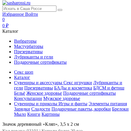
Избранное
Войти
0
0 ₽
Каталог
Вибраторы
Мастурбаторы
Презервативы
Лубриканты и гели
Подарочные сертификаты
Секс шоп
Каталог
Сувениры и аксессуары
Секс игрушки
Лубриканты и
гели
Презервативы
БАДы и косметика
БДСМ и фетиш
Бельё
Женское здоровье
Подарочные сертификаты
Консультации
Мужское здоровье
Сувениры и приколы
Игры и фанты
Элементы питания
Зарядки
Сладости
Подарочные пакеты, коробки
Брелоки
Мыло
Книги
Картины
Значок деревянный «Кляп», 3,5 х 2 см
Код товара: 03101 | Купили более 20 раз