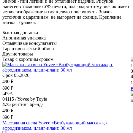
Значок - пин лёгкий и не оттягивает изделие. Рисунок
нанесен с помощью УФ-печати, благодаря этому значок имеет
четкое изображение и глянцевую поверхность. Значок
устойчив к царапинам, не выгорает на солнце. Крепление
значка - булавка.
Быстрая доставка
Анонимная упаковка
Отзывчивые консультанты
Гарантия и лёгкий обмен
Другие товары
Товар с коротким сроком
1
0
Срок 05.2026
4
490 ₽
1
890 ₽
К
-45%
04115 / Yovee by Toyfa
4.75
рейтинг бренда
490 ₽
890 ₽
Массажная свеча Yovee «Возбуждающий массаж», с
афродизиаком, иланг-иланг, 30 мл