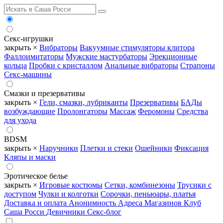
Секс-игрушки
закрыть ×
Вибраторы
Вакуумные стимуляторы клитора
Фаллоимитаторы
Мужские мастурбаторы
Эрекционные
кольца
Пробки с кристаллом
Анальные вибраторы
Страпоны
Секс-машины
Смазки и презервативы
закрыть ×
Гели, смазки, лубриканты
Презервативы
БАДы
возбуждающие
Пролонгаторы
Массаж
Феромоны
Средства
для ухода
BDSM
закрыть ×
Наручники
Плетки и стеки
Ошейники
Фиксация
Кляпы и маски
Эротическое белье
закрыть ×
Игровые костюмы
Сетки, комбинезоны
Трусики с
доступом
Чулки и колготки
Сорочки, пеньюары, платья
Доставка и оплата
Анонимность
Адреса Магазинов
Клуб
Саша Росси
Девичники
Секс-блог