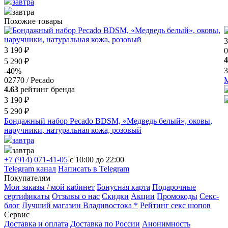
завтра
завтра
Похожие товары
3
3 190 ₽
0
4
5 290 ₽
3
-40%
02770 / Pecado
М
4.63
рейтинг бренда
3 190 ₽
5 290 ₽
Бондажный набор Pecado BDSM, «Медведь белый», оковы,
наручники, натуральная кожа, розовый
завтра
завтра
+7 (914) 071-41-05
c 10:00 до 22:00
Telegram канал
Написать в Telegram
Покупателям
Мои заказы / мой кабинет
Бонусная карта
Подарочные
сертификаты
Отзывы о нас
Скидки
Акции
Промокоды
Секс-
блог
Лучший магазин Владивостока *
Рейтинг секс шопов
Сервис
Доставка и оплата
Доставка по России
Анонимность