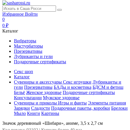
Избранное
Войти
0
0 ₽
Каталог
Вибраторы
Мастурбаторы
Презервативы
Лубриканты и гели
Подарочные сертификаты
Секс шоп
Каталог
Сувениры и аксессуары
Секс игрушки
Лубриканты и
гели
Презервативы
БАДы и косметика
БДСМ и фетиш
Бельё
Женское здоровье
Подарочные сертификаты
Консультации
Мужское здоровье
Сувениры и приколы
Игры и фанты
Элементы питания
Зарядки
Сладости
Подарочные пакеты, коробки
Брелоки
Мыло
Книги
Картины
Значок деревянный «Шибари», аниме, 3,5 х 2,7 см
Код товара: 03102 | Купили более 40 раз