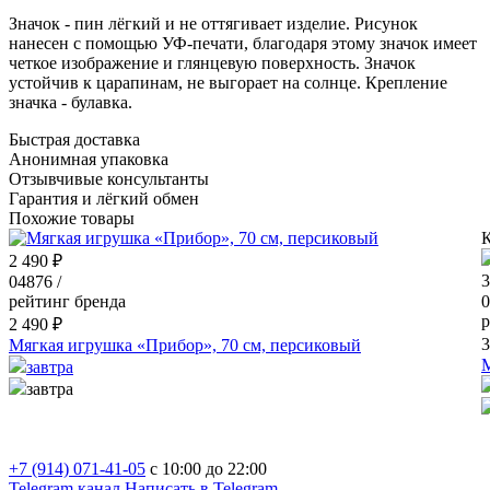
Значок - пин лёгкий и не оттягивает изделие. Рисунок
нанесен с помощью УФ-печати, благодаря этому значок имеет
четкое изображение и глянцевую поверхность. Значок
устойчив к царапинам, не выгорает на солнце. Крепление
значка - булавка.
Быстрая доставка
Анонимная упаковка
Отзывчивые консультанты
Гарантия и лёгкий обмен
Похожие товары
К
2 490 ₽
3
04876 /
рейтинг бренда
0
р
2 490 ₽
3
Мягкая игрушка «Прибор», 70 см, персиковый
М
завтра
завтра
+7 (914) 071-41-05
c 10:00 до 22:00
Telegram канал
Написать в Telegram