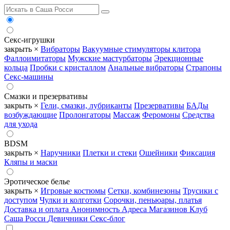
Секс-игрушки
закрыть ×
Вибраторы
Вакуумные стимуляторы клитора
Фаллоимитаторы
Мужские мастурбаторы
Эрекционные
кольца
Пробки с кристаллом
Анальные вибраторы
Страпоны
Секс-машины
Смазки и презервативы
закрыть ×
Гели, смазки, лубриканты
Презервативы
БАДы
возбуждающие
Пролонгаторы
Массаж
Феромоны
Средства
для ухода
BDSM
закрыть ×
Наручники
Плетки и стеки
Ошейники
Фиксация
Кляпы и маски
Эротическое белье
закрыть ×
Игровые костюмы
Сетки, комбинезоны
Трусики с
доступом
Чулки и колготки
Сорочки, пеньюары, платья
Доставка и оплата
Анонимность
Адреса Магазинов
Клуб
Саша Росси
Девичники
Секс-блог