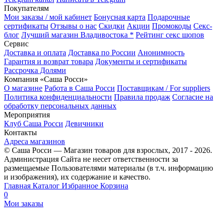
Покупателям
Мои заказы / мой кабинет
Бонусная карта
Подарочные
сертификаты
Отзывы о нас
Скидки
Акции
Промокоды
Секс-
блог
Лучший магазин Владивостока *
Рейтинг секс шопов
Сервис
Доставка и оплата
Доставка по России
Анонимность
Гарантия и возврат товара
Документы и сертификаты
Рассрочка Долями
Компания «Саша Росси»
О магазине
Работа в Саша Росси
Поставщикам / For suppliers
Политика конфиденциальности
Правила продаж
Согласие на
обработку персональных данных
Мероприятия
Клуб Саша Росси
Девичники
Контакты
Адреса магазинов
© Саша Росси — Магазин товаров для взрослых, 2017 - 2026.
Администрация Сайта не несет ответственности за
размещаемые Пользователями материалы (в т.ч. информацию
и изображения), их содержание и качество.
Главная
Каталог
Избранное
Корзина
0
Мои заказы