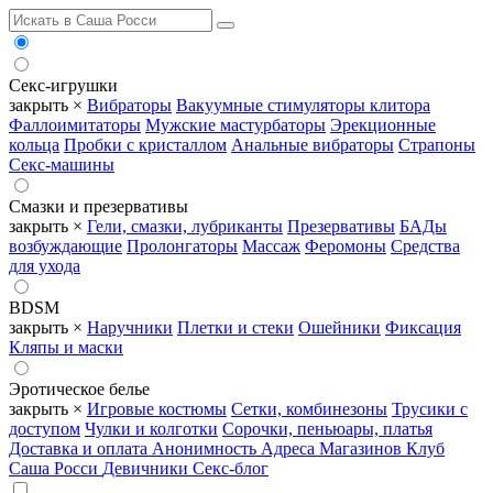
Секс-игрушки
закрыть ×
Вибраторы
Вакуумные стимуляторы клитора
Фаллоимитаторы
Мужские мастурбаторы
Эрекционные
кольца
Пробки с кристаллом
Анальные вибраторы
Страпоны
Секс-машины
Смазки и презервативы
закрыть ×
Гели, смазки, лубриканты
Презервативы
БАДы
возбуждающие
Пролонгаторы
Массаж
Феромоны
Средства
для ухода
BDSM
закрыть ×
Наручники
Плетки и стеки
Ошейники
Фиксация
Кляпы и маски
Эротическое белье
закрыть ×
Игровые костюмы
Сетки, комбинезоны
Трусики с
доступом
Чулки и колготки
Сорочки, пеньюары, платья
Доставка и оплата
Анонимность
Адреса Магазинов
Клуб
Саша Росси
Девичники
Секс-блог