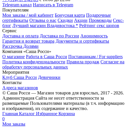
Telegram канал
Написать в Telegram
Покупателям
Мои заказы / мой кабинет
Бонусная карта
Подарочные
сертификаты
Отзывы о нас
Скидки
Акции
Промокоды
Секс-
блог
Лучший магазин Владивостока *
Рейтинг секс шопов
Сервис
Доставка и оплата
Доставка по России
Анонимность
Гарантия и возврат товара
Документы и сертификаты
Рассрочка Долями
Компания «Саша Росси»
О магазине
Работа в Саша Росси
Поставщикам / For suppliers
Политика конфиденциальности
Правила продаж
Согласие на
обработку персональных данных
Мероприятия
Клуб Саша Росси
Девичники
Контакты
Адреса магазинов
© Саша Росси — Магазин товаров для взрослых, 2017 - 2026.
Администрация Сайта не несет ответственности за
размещаемые Пользователями материалы (в т.ч. информацию
и изображения), их содержание и качество.
Главная
Каталог
Избранное
Корзина
0
Мои заказы