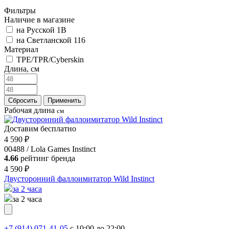
Фильтры
Наличие в магазине
на Русской 1В
на Светланской 116
Материал
TPE/TPR/Cyberskin
Длина, см
Сбросить
Применить
Рабочая длина
см
Доставим бесплатно
4 590 ₽
00488 / Lola Games Instinct
4.66
рейтинг бренда
4 590 ₽
Двусторонний фаллоимитатор Wild Instinct
за 2 часа
за 2 часа
+7 (914) 071-41-05
c 10:00 до 22:00