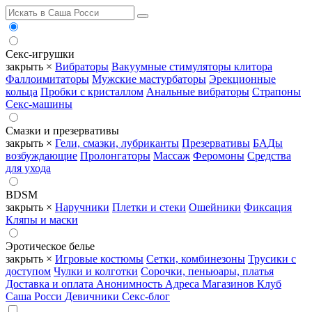
Секс-игрушки
закрыть ×
Вибраторы
Вакуумные стимуляторы клитора
Фаллоимитаторы
Мужские мастурбаторы
Эрекционные
кольца
Пробки с кристаллом
Анальные вибраторы
Страпоны
Секс-машины
Смазки и презервативы
закрыть ×
Гели, смазки, лубриканты
Презервативы
БАДы
возбуждающие
Пролонгаторы
Массаж
Феромоны
Средства
для ухода
BDSM
закрыть ×
Наручники
Плетки и стеки
Ошейники
Фиксация
Кляпы и маски
Эротическое белье
закрыть ×
Игровые костюмы
Сетки, комбинезоны
Трусики с
доступом
Чулки и колготки
Сорочки, пеньюары, платья
Доставка и оплата
Анонимность
Адреса Магазинов
Клуб
Саша Росси
Девичники
Секс-блог