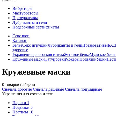
Вибраторы
Мастурбаторы
Презервативы
Лубриканты и гели
Подарочные сертификаты
Секс шоп
Каталог
Бельё
Секс игрушки
Лубриканты и гели
Презервативы
БАД
здоровье
Украшения для сосков и тела
Женское белье
Мужское бель
Кружевные маски
Татуировки
Чокеры
Подвязки
Ушки
Пэст
Кружевные маски
0 товаров найдено
Сначала дорогие
Сначала дешевые
Сначала популярные
Украшения для сосков и тела
Парики
1
Подвязки
5
Пэстисы
16