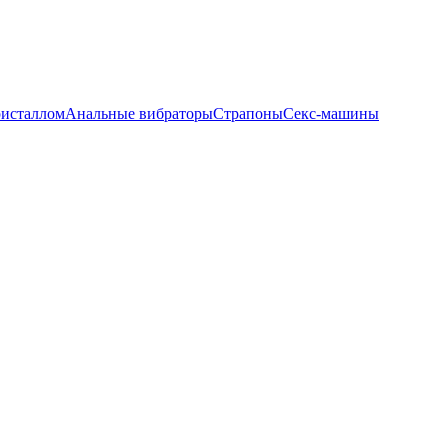
ристаллом
Анальные вибраторы
Страпоны
Секс-машины