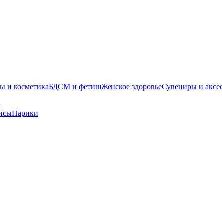
ы и косметика
БДСМ и фетиш
Женское здоровье
Сувениры и аксе
е
исы
Парики