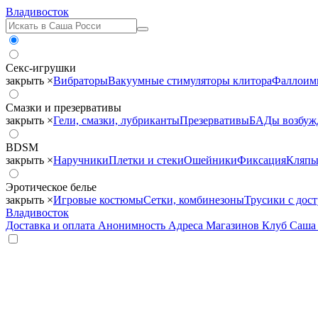
Владивосток
Секс-игрушки
закрыть ×
Вибраторы
Вакуумные стимуляторы клитора
Фаллоим
Смазки и презервативы
закрыть ×
Гели, смазки, лубриканты
Презервативы
БАДы возбу
BDSM
закрыть ×
Наручники
Плетки и стеки
Ошейники
Фиксация
Кляпы
Эротическое белье
закрыть ×
Игровые костюмы
Сетки, комбинезоны
Трусики с дос
Владивосток
Доставка и оплата
Анонимность
Адреса Магазинов
Клуб Саша