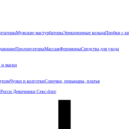
итаторы
Мужские мастурбаторы
Эрекционные кольца
Пробки с к
ждающие
Пролонгаторы
Массаж
Феромоны
Средства для ухода
 и маски
тупом
Чулки и колготки
Сорочки, пеньюары, платья
 Росси
Девичники
Секс-блог